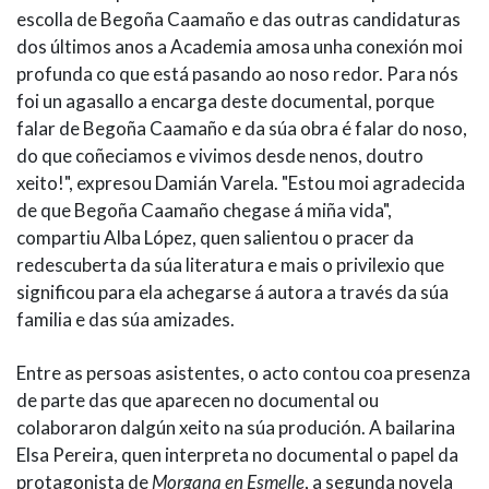
escolla de Begoña Caamaño e das outras candidaturas
dos últimos anos a Academia amosa unha conexión moi
profunda co que está pasando ao noso redor. Para nós
foi un agasallo a encarga deste documental, porque
falar de Begoña Caamaño e da súa obra é falar do noso,
do que coñeciamos e vivimos desde nenos, doutro
xeito!", expresou Damián Varela. "Estou moi agradecida
de que Begoña Caamaño chegase á miña vida",
compartiu Alba López, quen salientou o pracer da
redescuberta da súa literatura e mais o privilexio que
significou para ela achegarse á autora a través da súa
familia e das súa amizades.
Entre as persoas asistentes, o acto contou coa presenza
de parte das que aparecen no documental ou
colaboraron dalgún xeito na súa produción. A bailarina
Elsa Pereira, quen interpreta no documental o papel da
protagonista de
Morgana en Esmelle
, a segunda novela