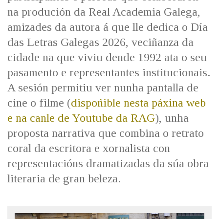
IDENTIDADE CORPORATIVA
Facebook
Twitter
Youtube
Instagram
Bluesky
na produción da Real Academia Galega,
FIGURAS HOMENAXEADAS
MARCIAL DEL ADALID
amizades da autora á que lle dedica o Día
HISTORIA
CASA-MUSEO EMILIA PARDO
das Letras Galegas 2026, veciñanza da
BAZÁN
60 ANOS DLG
cidade na que viviu dende 1992 ata o seu
PRIMAVERA DAS LETRAS
pasamento e representantes institucionais.
PORTAL DAS PALABRAS
A sesión permitiu ver nunha pantalla de
cine o filme (
dispoñible nesta páxina web
e na canle de Youtube da RAG
), unha
proposta narrativa que combina o retrato
coral da escritora e xornalista con
representacións dramatizadas da súa obra
literaria de gran beleza.