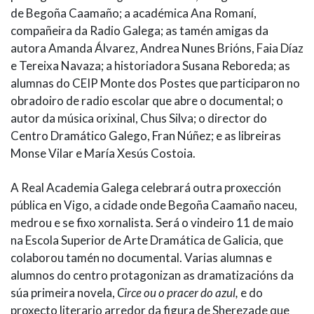
de Begoña Caamaño; a académica Ana Romaní,
compañeira da Radio Galega; as tamén amigas da
autora Amanda Álvarez, Andrea Nunes Brións, Faia Díaz
e Tereixa Navaza; a historiadora Susana Reboreda; as
alumnas do CEIP Monte dos Postes que participaron no
obradoiro de radio escolar que abre o documental; o
autor da música orixinal, Chus Silva; o director do
Centro Dramático Galego, Fran Núñez; e as libreiras
Monse Vilar e María Xesús Costoia.
A Real Academia Galega celebrará outra proxección
pública en Vigo, a cidade onde Begoña Caamaño naceu,
medrou e se fixo xornalista. Será o vindeiro 11 de maio
na Escola Superior de Arte Dramática de Galicia, que
colaborou tamén no documental. Varias alumnas e
alumnos do centro protagonizan as dramatizacións da
súa primeira novela,
Circe ou o pracer do azul,
e do
proxecto literario arredor da figura de Sherezade que