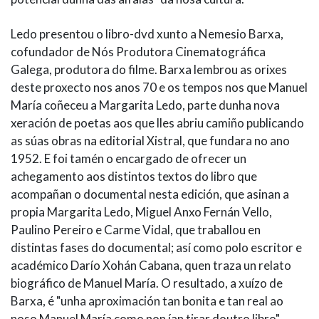
Ledo presentou o libro-dvd xunto a Nemesio Barxa,
cofundador de Nós Produtora Cinematográfica
Galega, produtora do filme. Barxa lembrou as orixes
deste proxecto nos anos 70 e os tempos nos que Manuel
María coñeceu a Margarita Ledo, parte dunha nova
xeración de poetas aos que lles abriu camiño publicando
as súas obras na editorial Xistral, que fundara no ano
1952. E foi tamén o encargado de ofrecer un
achegamento aos distintos textos do libro que
acompañan o documental nesta edición, que asinan a
propia Margarita Ledo, Miguel Anxo Fernán Vello,
Paulino Pereiro e Carme Vidal, que traballou en
distintas fases do documental; así como polo escritor e
académico Darío Xohán Cabana, quen traza un relato
biográfico de Manuel María. O resultado, a xuízo de
Barxa, é "unha aproximación tan bonita e tan real ao
noso Manuel María como non ían tirar doutro libro".