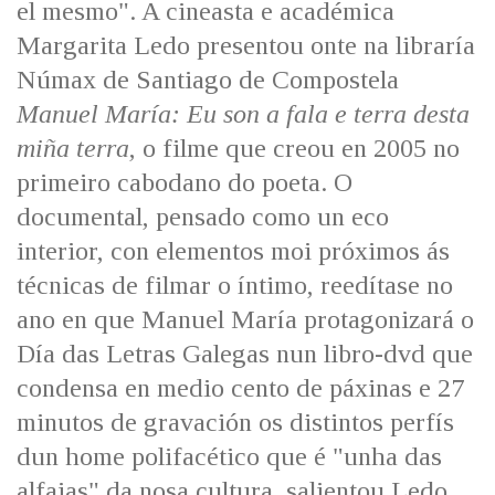
el mesmo". A cineasta e académica
IDENTIDADE CORPORATIVA
Facebook
Twitter
Youtube
Instagram
Bluesky
FIGURAS HOMENAXEADAS
Margarita Ledo presentou onte na libraría
MARCIAL DEL ADALID
HISTORIA
Númax de Santiago de Compostela
CASA-MUSEO EMILIA PARDO
BAZÁN
60 ANOS DLG
Manuel María: Eu son a fala e terra desta
PRIMAVERA DAS LETRAS
miña terra
, o filme que creou en 2005 no
PORTAL DAS PALABRAS
primeiro cabodano do poeta. O
documental, pensado como un eco
interior, con elementos moi próximos ás
técnicas de filmar o íntimo, reedítase no
ano en que Manuel María protagonizará o
Día das Letras Galegas nun libro-dvd que
condensa en medio cento de páxinas e 27
minutos de gravación os distintos perfís
dun home polifacético que é "unha das
alfaias" da nosa cultura, salientou Ledo.