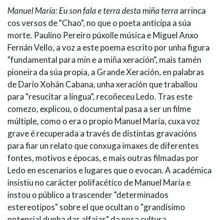
Manuel María: Eu son fala e terra desta miña terra
arrinca
cos versos de "Chao", no que o poeta anticipa a súa
morte. Paulino Pereiro púxolle música e Miguel Anxo
Fernán Vello, a voz a este poema escrito por unha figura
"fundamental para min e a miña xeración", mais tamén
pioneira da súa propia, a Grande Xeración, en palabras
de Darío Xohán Cabana, unha xeración que traballou
para "resucitar a lingua", recoñeceu Ledo. Tras este
comezo, explicou, o documental pasa a ser un filme
múltiple, como o era o propio Manuel María, cuxa voz
grave é recuperada a través de distintas gravacións
para fiar un relato que conxuga imaxes de diferentes
fontes, motivos e épocas, e mais outras filmadas por
Ledo en escenarios e lugares que o evocan. A académica
insistiu no carácter polifacético de Manuel María e
instou o público a trascender "determinados
estereotipos" sobre el que ocultan o "grandísimo
potencial dunha das alfaias" da nosa cultura.