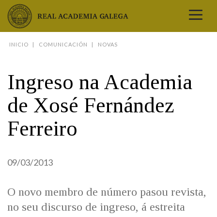
Real Academia Galega
INICIO
COMUNICACIÓN
NOVAS
A LINGUA
A INSTITUCIÓN
Ingreso na Academia
LETRAS GALEGAS
de Xosé Fernández
COMUNICACIÓN
Real Academia Galega
Pleno da RAG
Begoña Caamaño
Guía de apelidos galegos
DICIONARIOS
Ferreiro
NOVAS
O IDIOMA
PRESENTACIÓN
LETRAS GALEGAS 2026
DICIONARIO DA RAG
VÍDEOS
BIBLIOTECA
BIOGRAFÍA
DATOS DE USO
HISTORIA DA RAG
GUÍA DE NOMES GALEGOS
ENTREVISTAS
HEMEROTECA
OBRAS
09/03/2013
ESTATUS ACTUAL
ACADÉMICOS E ACADÉMICAS
GUÍA DE APELIDOS GALEGOS
FOTOGALERÍAS
ARQUIVO
NOVAS
LIGAZÓNS
ORGANIZACIÓN
NOMES GALEGOS DAS AVES
TRIBUNAS
PUBLICACIÓNS
ENTREVISTAS
O novo membro de número pasou revista,
PORTAL DAS PALABRAS
ESTATUTOS E REGULAMENTOS
ANO CASTELAO
VÍDEOS
CONTACTO
no seu discurso de ingreso, á estreita
GALEGO SEN FRONTEIRAS
ACORDOS E CONVENIOS
RECURSOS