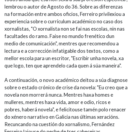
lembrou o autor de Agosto do 36. Sobre as diferenzas
na formación entre ambos oficios, Ferreiro privilexiou a
experiencia sobre o currículum académico no caso dos
xornalistas, "O xornalista non se fai nas escolas, nin nas
facultades do ramo. Faise no mundo frenético dun
medio de comunicación", mentres que recomendou a
lectura e a corrección infatigable dos textos, como a
mellor escola para un escritor, "Escribir unha novela, xa
que logo, ten que aprendelo cada quen á súa maneira".
A continuación, o novo académico deitou a súa diagnose
sobre o estado crónico de crise da novela: "Eu creo que a
novela non morrerá nunca. Mentres haxa homes e
mulleres, mentres haxa vida, amor e odio, ricos e
pobres, haberá novela", e felicitouse tamén polo renacer
do xénero narrativo en Galicia nas últimas xeracións.
Recuncando na cuestión do xornalismo, Fernández
Ferreiro laiouse do peche de tres cabeceiras