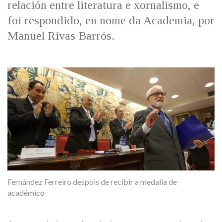
relación entre literatura e xornalismo, e
IDENTIDADE CORPORATIVA
Facebook
Twitter
Youtube
Instagram
Bluesky
FIGURAS HOMENAXEADAS
foi respondido, en nome da Academia, por
MARCIAL DEL ADALID
HISTORIA
Manuel Rivas Barrós.
CASA-MUSEO EMILIA PARDO
BAZÁN
60 ANOS DLG
PRIMAVERA DAS LETRAS
PORTAL DAS PALABRAS
Fernández Ferreiro despois de recibir a medalla de
académico