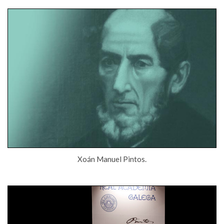
IDENTIDADE CORPORATIVA
Facebook
Twitter
Youtube
Instagram
Bluesky
FIGURAS HOMENAXEADAS
MARCIAL DEL ADALID
HISTORIA
CASA-MUSEO EMILIA PARDO
BAZÁN
60 ANOS DLG
PRIMAVERA DAS LETRAS
PORTAL DAS PALABRAS
Xoán Manuel Pintos.