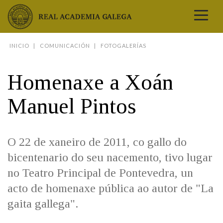
Real Academia Galega
INICIO
COMUNICACIÓN
FOTOGALERÍAS
A LINGUA
A INSTITUCIÓN
Homenaxe a Xoán
LETRAS GALEGAS
Manuel Pintos
COMUNICACIÓN
Real Academia Galega
Pleno da RAG
Begoña Caamaño
Guía de apelidos galegos
DICIONARIOS
NOVAS
O IDIOMA
PRESENTACIÓN
LETRAS GALEGAS 2026
DICIONARIO DA RAG
O 22 de xaneiro de 2011, co gallo do
VÍDEOS
BIBLIOTECA
BIOGRAFÍA
DATOS DE USO
HISTORIA DA RAG
GUÍA DE NOMES GALEGOS
bicentenario do seu nacemento, tivo lugar
ENTREVISTAS
HEMEROTECA
OBRAS
ESTATUS ACTUAL
ACADÉMICOS E ACADÉMICAS
GUÍA DE APELIDOS GALEGOS
no Teatro Principal de Pontevedra, un
FOTOGALERÍAS
ARQUIVO
NOVAS
LIGAZÓNS
ORGANIZACIÓN
NOMES GALEGOS DAS AVES
acto de homenaxe pública ao autor de "La
TRIBUNAS
PUBLICACIÓNS
ENTREVISTAS
PORTAL DAS PALABRAS
ESTATUTOS E REGULAMENTOS
ANO CASTELAO
gaita gallega".
VÍDEOS
CONTACTO
GALEGO SEN FRONTEIRAS
ACORDOS E CONVENIOS
RECURSOS