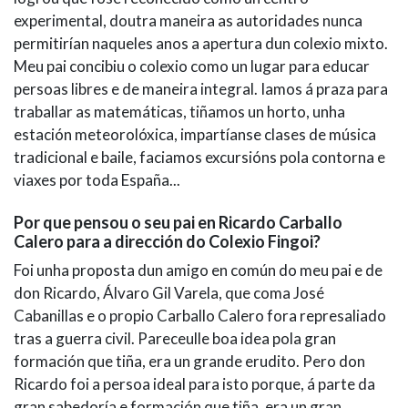
experimental, doutra maneira as autoridades nunca
permitirían naqueles anos a apertura dun colexio mixto.
Meu pai concibiu o colexio como un lugar para educar
persoas libres e de maneira integral. Iamos á praza para
traballar as matemáticas, tiñamos un horto, unha
estación meteorolóxica, impartíanse clases de música
tradicional e baile, faciamos excursións pola contorna e
viaxes por toda España...
Por que pensou o seu pai en Ricardo Carballo
Calero para a dirección do Colexio Fingoi?
Foi unha proposta dun amigo en común do meu pai e de
don Ricardo, Álvaro Gil Varela, que coma José
Cabanillas e o propio Carballo Calero fora represaliado
tras a guerra civil. Pareceulle boa idea pola gran
formación que tiña, era un grande erudito. Pero don
Ricardo foi a persoa ideal para isto porque, á parte da
gran sabedoría e formación que tiña, era un gran