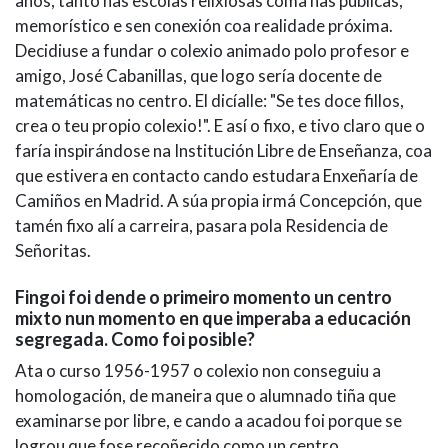
anos, tanto nas escolas relixiosas coma nas públicas,
memorístico e sen conexión coa realidade próxima.
Decidiuse a fundar o colexio animado polo profesor e
amigo, José Cabanillas, que logo sería docente de
matemáticas no centro. El dicíalle: "Se tes doce fillos,
crea o teu propio colexio!". E así o fixo, e tivo claro que o
faría inspirándose na Institución Libre de Enseñanza, coa
que estivera en contacto cando estudara Enxeñaría de
Camiños en Madrid. A súa propia irmá Concepción, que
tamén fixo alí a carreira, pasara pola Residencia de
Señoritas.
Fingoi foi dende o primeiro momento un centro
mixto nun momento en que imperaba a educación
segregada. Como foi posible?
Ata o curso 1956-1957 o colexio non conseguiu a
homologación, de maneira que o alumnado tiña que
examinarse por libre, e cando a acadou foi porque se
logrou que fose recoñecido como un centro