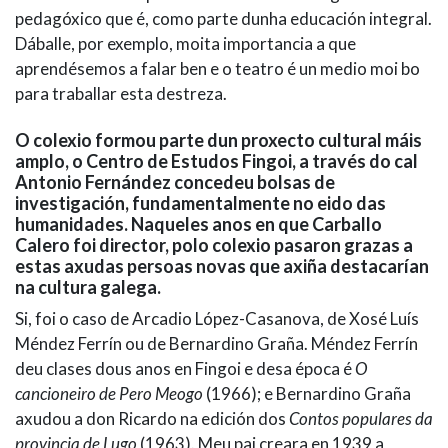
pedagóxico que é, como parte dunha educación integral.
Dáballe, por exemplo, moita importancia a que
aprendésemos a falar ben e o teatro é un medio moi bo
para traballar esta destreza.
O colexio formou parte dun proxecto cultural máis
amplo, o Centro de Estudos Fingoi, a través do cal
Antonio Fernández concedeu bolsas de
investigación, fundamentalmente no eido das
humanidades. Naqueles anos en que Carballo
Calero foi director, polo colexio pasaron grazas a
estas axudas persoas novas que axiña destacarían
na cultura galega.
Si, foi o caso de Arcadio López-Casanova, de Xosé Luís
Méndez Ferrín ou de Bernardino Graña. Méndez Ferrín
deu clases dous anos en Fingoi e desa época é
O
cancioneiro de Pero Meogo
(1966); e Bernardino Graña
axudou a don Ricardo na edición dos
Contos populares da
provincia de Lugo
(1963). Meu pai creara en 1939 a