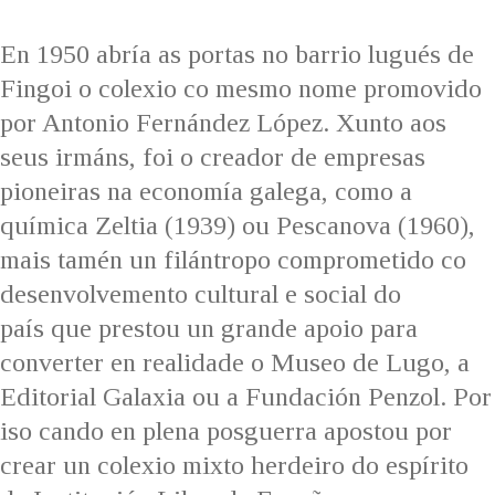
IDENTIDADE CORPORATIVA
Facebook
Twitter
Youtube
Instagram
Bluesky
FIGURAS HOMENAXEADAS
MARCIAL DEL ADALID
En 1950 abría as portas no barrio lugués de
HISTORIA
CASA-MUSEO EMILIA PARDO
Fingoi o colexio co mesmo nome promovido
BAZÁN
60 ANOS DLG
por Antonio Fernández López. Xunto aos
PRIMAVERA DAS LETRAS
seus irmáns, foi o creador de empresas
PORTAL DAS PALABRAS
pioneiras na economía galega, como a
química Zeltia (1939) ou Pescanova (1960),
mais tamén un filántropo comprometido co
desenvolvemento cultural e social do
país que prestou un grande apoio para
converter en realidade o Museo de Lugo, a
Editorial Galaxia ou a Fundación Penzol. Por
iso cando en plena posguerra apostou por
crear un colexio mixto herdeiro do espírito