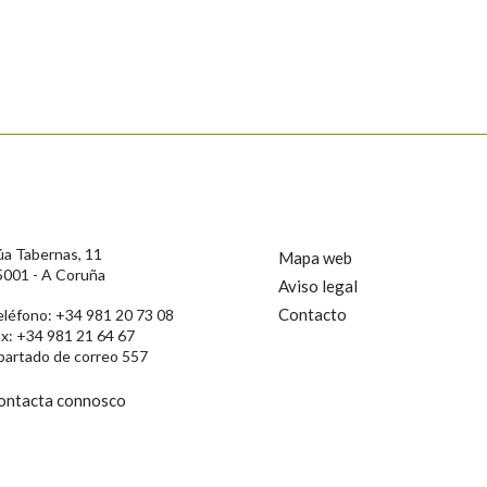
úa Tabernas, 11
Mapa web
5001 - A Coruña
Aviso legal
Contacto
eléfono: +34 981 20 73 08
ax: +34 981 21 64 67
partado de correo 557
ontacta connosco