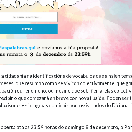
a cidadanía na identificacións de vocábulos que sinalen tem
 meses, que resuman como se viviron colectivamente, que g
upación ou fenómeno, ou mesmo que subliñen arelas colectiv
recibir o que comezará en breve con nova ilusión. Poden ser 
oloxismos e sintagmas nominais non rexistrados do Dicionar
, aberta ata as 23:59 horas do domingo 8 de decembro, o Por