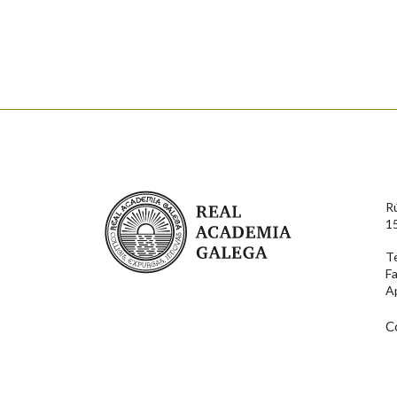
Real Academia Galega
R
1
T
F
A
C