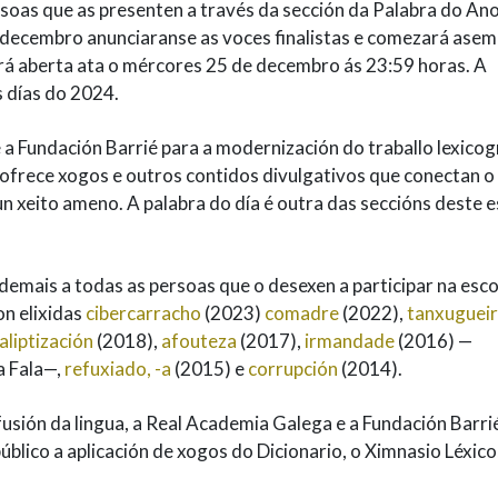
rsoas que as presenten a través da sección da Palabra do An
 decembro anunciaranse as voces finalistas e comezará ase
rá aberta ata o mércores 25 de decembro ás 23:59 horas. A
 días do 2024.
 a Fundación Barrié para a modernización do traballo lexicog
 ofrece xogos e outros contidos divulgativos que conectan o 
un xeito ameno. A palabra do día é outra das seccións deste 
emais a todas as persoas que o desexen a participar na esco
n elixidas
cibercarracho
(2023)
comadre
(2022),
tanxuguei
liptización
(2018),
afouteza
(2017),
irmandade
(2016) —
a Fala—,
refuxiado, -a
(2015) e
corrupción
(2014).
fusión da lingua, a Real Academia Galega e a Fundación Barri
blico a aplicación de xogos do Dicionario, o Ximnasio Léxico