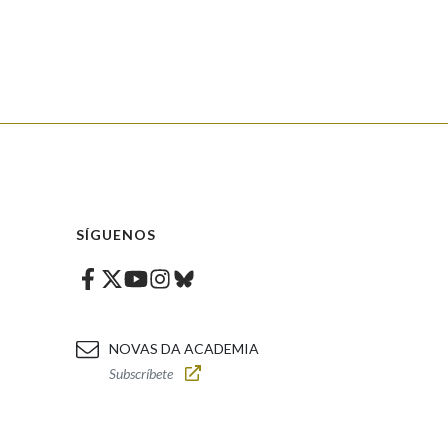
SÍGUENOS
Facebook
Twitter
Instagram
Bluesky
Youtube
NOVAS DA ACADEMIA
Subscríbete