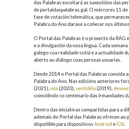
das Palabras escoitará as suxestións das pe
de portaldaspalabras.gal. O mércores 11 de
fase de votación telemática, que permanece
Palabra do Ano darase a coñecer nos últimos
O Portal das Palabras é o proxecto da RAG e
e a divulgación da nosa lingua. Cada semana
galego coa realidade cotiá e a actualidade d
aberto ao diálogo coas persoas usuarias.
Dende 2014 o Portal das Palabras convida ad
Palabra do Ano. Nas edicións anteriores foro
(2021),
nós
(2020),
sentidiño
(2019),
deseuca
coincidindo co centenario das Irmandades d
Dentro das iniciativas compartidas para a di
ademais do Portal das Palabras ofrecen ao pú
dispoñible para dispositivos
Android
e
iOS
.