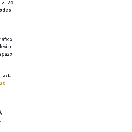
o 2024
made a
ráfico
léxico
espazo
lla da
ras
é,
,