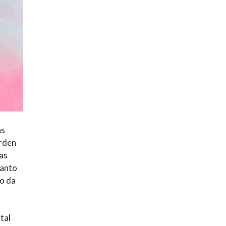
as
arden
as
tanto
io da
tal