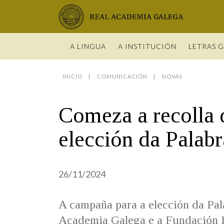
Real Academia Galega
A LINGUA
A INSTITUCIÓN
LETRAS 
INICIO
COMUNICACIÓN
NOVAS
O IDIOMA
PRESENTA
LETRAS GA
NOVAS
DICIONARI
BIOGRAFÍ
DATOS DE
HISTORIA 
VÍDEOS
GUÍA DE 
Comeza a recolla 
OBRAS
ESTATUS 
ACADÉMIC
ENTREVIST
GUÍA DE A
NOVAS
LIGAZÓNS
ORGANIZA
FOTOGALE
NOMES GA
elección da Palab
ENTREVIST
Real Academia Galega
Pleno da RAG
Begoña Caamaño
Guía de apelidos galegos
VÍDEOS
RECURSOS
26/11/2024
A campaña para a elección da Pal
Academia Galega e a Fundación Ba