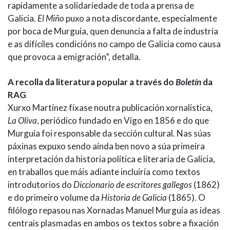
rapidamente a solidariedade de toda a prensa de
Galicia.
El Miño
puxo a nota discordante, especialmente
por boca de Murguía, quen denuncia a falta de industria
e as difíciles condicións no campo de Galicia como causa
que provoca a emigración”, detalla.
A recolla da literatura popular a través do
Boletín
da
RAG
Xurxo Martínez fíxase noutra publicación xornalística,
La Oliva
, periódico fundado en Vigo en 1856 e do que
Murguía foi responsable da sección cultural. Nas súas
páxinas expuxo sendo aínda ben novo a súa primeira
interpretación da historia política e literaria de Galicia,
en traballos que máis adiante incluiría como textos
introdutorios do
Diccionario de escritores gallegos
(1862)
e do primeiro volume da
Historia de Galicia
(1865). O
filólogo repasou nas Xornadas Manuel Murguía as ideas
centrais plasmadas en ambos os textos sobre a fixación