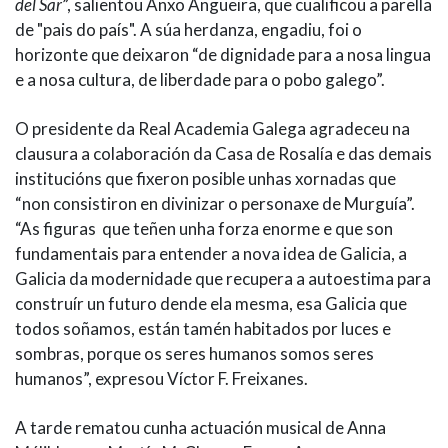
del Sar
”, salientou Anxo Angueira, que cualificou a parella
de "pais do país". A súa herdanza, engadiu, foi o
horizonte que deixaron “de dignidade para a nosa lingua
e a nosa cultura, de liberdade para o pobo galego”.
O presidente da Real Academia Galega agradeceu na
clausura a colaboración da Casa de Rosalía e das demais
institucións que fixeron posible unhas xornadas que
“non consistiron en divinizar o personaxe de Murguía”.
“As figuras que teñen unha forza enorme e que son
fundamentais para entender a nova idea de Galicia, a
Galicia da modernidade que recupera a autoestima para
construír un futuro dende ela mesma, esa Galicia que
todos soñamos, están tamén habitados por luces e
sombras, porque os seres humanos somos seres
humanos”, expresou Víctor F. Freixanes.
A tarde rematou cunha actuación musical de Anna