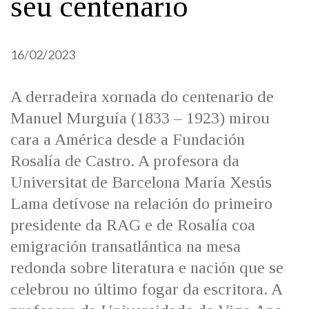
seu centenario
IDENTIDADE CORPORATIVA
Facebook
Twitter
Youtube
Instagram
Bluesky
FIGURAS HOMENAXEADAS
MARCIAL DEL ADALID
HISTORIA
CASA-MUSEO EMILIA PARDO
16/02/2023
BAZÁN
60 ANOS DLG
PRIMAVERA DAS LETRAS
A derradeira xornada do centenario de
PORTAL DAS PALABRAS
Manuel Murguía (1833 – 1923) mirou
cara a América desde a Fundación
Rosalía de Castro. A profesora da
Universitat de Barcelona María Xesús
Lama detívose na relación do primeiro
presidente da RAG e de Rosalía coa
emigración transatlántica na mesa
redonda sobre literatura e nación que se
celebrou no último fogar da escritora. A