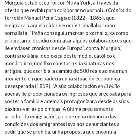
Murguía estableceu foi con Nova York, a través da
oferta que recibiu para colaborar no xornal
La Crónica
do
ferrolán Manuel Peña Cagiao (1822 – 1865), que
emigrara a aquela cidade e onde traballaba como
xornalista. “Peña conseguiu mercar o xornal e, xa como
propietario, decidiu contratar algúns colaboradores que
lle enviasen crónicas desde Europa”, conta. Murguía,
contrario á liña ideolóxica deste medio, católico e
monárquico, non fixo constar a súa sinaturas nos
artigos, que escribía a cambio de 500 reais ao mes nun
momento en que padecía unha situación económica
desesperada (1859). “A súa colaboración en
El Miño
apenas lle proporcionaba os ingresos que precisaba para
soster a familia e ademais protagonizara desde as súas
páxinas varias polémicas. A última precisamente
arredor da emigración, porque unha denuncia das
condicións dos emigrantes leva aos denunciantes a
pedir que se prohiba, unha proposta que encontra