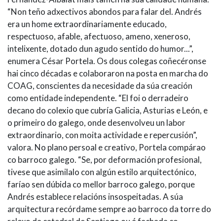
“Non teño adxectivos abondos para falar del. Andrés
era un home extraordinariamente educado,
respectuoso, afable, afectuoso, ameno, xeneroso,
intelixente, dotado dun agudo sentido do humor...”,
enumera César Portela. Os dous colegas coñecéronse
hai cinco décadas e colaboraron na posta en marcha do
COAG, conscientes da necesidade da súa creación
como entidade independente. “El foi o derradeiro
decano do colexio que cubría Galicia, Asturias e León, e
o primeiro do galego, onde desenvolveu un labor
extraordinario, con moita actividade e repercusión”,
valora. No plano persoal e creativo, Portela compárao
co barroco galego. “Se, por deformación profesional,
tivese que asimilalo con algún estilo arquitectónico,
faríao sen dúbida co mellor barroco galego, porque
Andrés establece relacións insospeitadas. A súa
arquitectura recórdame sempre ao barroco da torre do