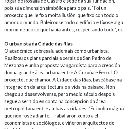
fogar de Rosalía de Castro e sede da súa fundación,
pola súa dimensión simbólica para o país. “Foi un
proxecto que lle fixo moita ilusión, que fixo con todo o
amor do mundo. Baleirouse todo o edificio e fíxose algo
moi mimético co que había antes, respectando todo”, di.
O urbanista da Cidade das Rías
O académico sobresaíu ademais como urbanista.
Realizou os plans parciais e xerais de San Pedro de
Mezonzo e unha proposta vangardista para a creación
dunha grande área urbana entre A Coruña e Ferrol. O
proxecto, que chamou A Cidade das Rías, baseábase na
integración da arquitectura e a vida na paisaxe. Non
chegou a desenvolverse, pero medio século despois
segue a ser tido en conta na concepción da área
metropolitana entre ambas as cidades. “Foi unha mágoa
que non fose adiante. Traballaron xunto a el
economistas e sociólogos, e viñeron arquitectos de