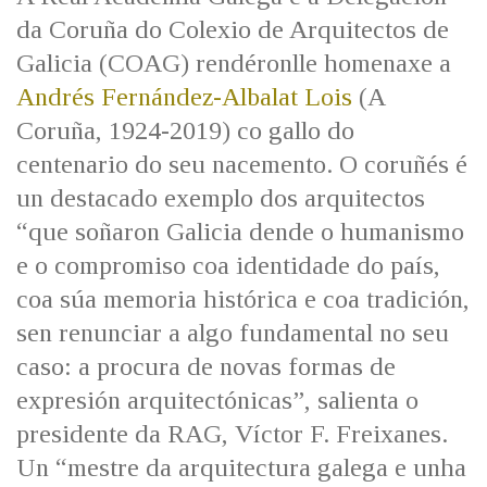
IDENTIDADE CORPORATIVA
Facebook
Twitter
Youtube
Instagram
Bluesky
da Coruña do Colexio de Arquitectos de
FIGURAS HOMENAXEADAS
MARCIAL DEL ADALID
Galicia (COAG) rendéronlle homenaxe a
HISTORIA
CASA-MUSEO EMILIA PARDO
Andrés Fernández-Albalat Lois
(A
BAZÁN
60 ANOS DLG
Coruña, 1924-2019) co gallo do
PRIMAVERA DAS LETRAS
centenario do seu nacemento. O coruñés é
PORTAL DAS PALABRAS
un destacado exemplo dos arquitectos
“que soñaron Galicia dende o humanismo
e o compromiso coa identidade do país,
coa súa memoria histórica e coa tradición,
sen renunciar a algo fundamental no seu
caso: a procura de novas formas de
expresión arquitectónicas”, salienta o
presidente da RAG, Víctor F. Freixanes.
Un “mestre da arquitectura galega e unha