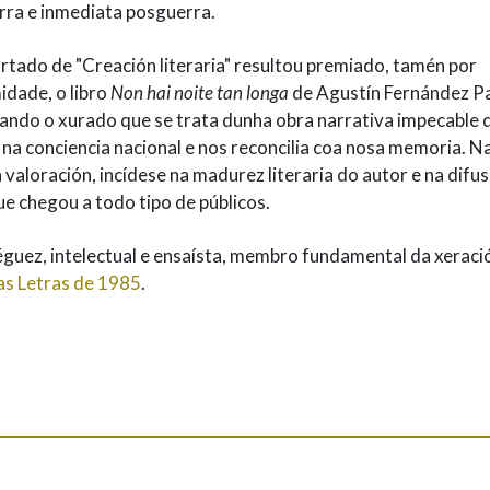
erra e inmediata posguerra.
rtado de "Creación literaria" resultou premiado, tamén por
idade, o libro
Non hai noite tan longa
de Agustín Fernández Pa
ando o xurado que se trata dunha obra narrativa impecable 
 na conciencia nacional e nos reconcilia coa nosa memoria. N
valoración, incídese na madurez literaria do autor e na difus
ue chegou a todo tipo de públicos.
guez, intelectual e ensaísta, membro fundamental da xeraci
as Letras de 1985
.