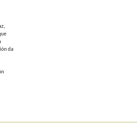
z,
que
a
ión da
ón