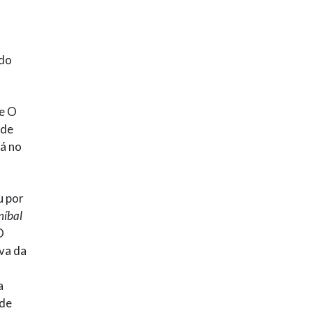
 do
e O
 de
rá no
u por
níbal
O
iva da
a
 de