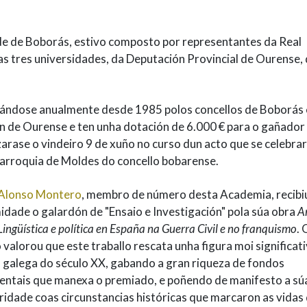
lde de Boborás, estivo composto por representantes da Real
s tres universidades, da Deputación Provincial de Ourense,
ándose anualmente desde 1985 polos concellos de Boborás 
ón de Ourense e ten unha dotación de 6.000 € para o gañador
arase o vindeiro 9 de xuño no curso dun acto que se celebra
parroquia de Moldes do concello bobarense.
Alonso Montero
, membro de número desta Academia, recibi
idade o galardón de "Ensaio e Investigación" pola súa obra
A
Lingüística e política en España na Guerra Civil e no franquismo
. 
valorou que este traballo rescata unha figura moi significat
a galega do século XX, gabando a gran riqueza de fondos
ntais que manexa o premiado, e poñendo de manifesto a sú
aridade coas circunstancias históricas que marcaron as vidas