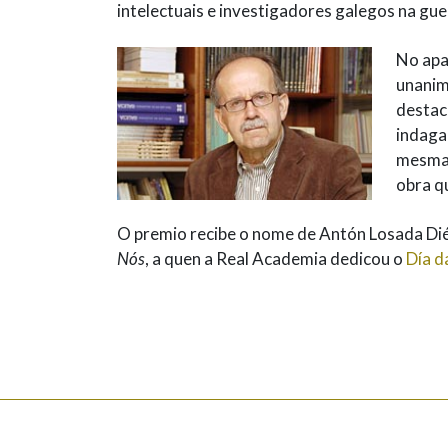
intelectuais e investigadores galegos na gu
No apa
unanim
destac
indaga
mesma 
obra q
O premio recibe o nome de Antón Losada Dié
Nós
, a quen a Real Academia dedicou o
Día d