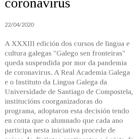
coronavirus
IDENTIDADE CORPORATIVA
Facebook
Twitter
Youtube
Instagram
Bluesky
FIGURAS HOMENAXEADAS
MARCIAL DEL ADALID
HISTORIA
CASA-MUSEO EMILIA PARDO
22/04/2020
BAZÁN
60 ANOS DLG
PRIMAVERA DAS LETRAS
A XXXIII edición dos cursos de lingua e
PORTAL DAS PALABRAS
cultura galegas "Galego sen fronteiras"
queda suspendida por mor da pandemia
de coronavirus. A Real Academia Galega
e o Instituto da Lingua Galega da
Universidade de Santiago de Compostela,
institucións coorganizadoras do
programa, adoptaron esta decisión tendo
en conta que o alumnado que cada ano
participa nesta iniciativa procede de