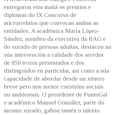
IDENTIDADE CORPORATIVA
Facebook
Twitter
Youtube
Instagram
Bluesky
entregaron esta mañá os premios e
FIGURAS HOMENAXEADAS
MARCIAL DEL ADALID
diplomas do IX Concurso de
HISTORIA
CASA-MUSEO EMILIA PARDO
microrrelatos que convocan ambas as
BAZÁN
60 ANOS DLG
entidades. A académica María López-
PRIMAVERA DAS LETRAS
Sández, membro da executiva da RAG e
PORTAL DAS PALABRAS
do xurado de persoas adultas, destacou na
súa intervención a calidade dos arredor
de 850 textos presentados e dos
distinguidos en particular, así como a súa
capacidade de abordar desde un xénero
breve pero non menor cuestións sociais
ou ambientais. O presidente de PuntoGal
e académico Manuel González, parte do
mesmo xurado, gabou tamén o talento