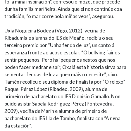
foi a miña inspiración”, confesou o mozo, que procede
dunha familia mariñeira. Aínda que el non continúe coa
tradición, “o mar corre pola miñas veas”, asegurou.
Uxía Nogueira Bodega (Vigo, 2012), veciña de
Ribadumia e alumna do IES de Meaño, recibiu o seu
terceiro premio por “Unha fenda de luz”, un canto á
esperanza fronte ao acoso escolar. “O bullying fainos
sentir pequenos. Pero hai pequenos xestos que nos
poden facer medrar e saír, Oxalá esta historia sirva para
sementar fendas de luz a quen máis o necesite”, dixo.
Tamén recolleu o seu diploma de finalista por “O reloxo”
Raquel Pérez López (Ribadeo, 2009), alumna de
primeiro de bacharelato do IES Dionisio Gamallo. Non
puido asistir Sabela Rodríguez Pérez (Pontevedra,
2009), veciña de Marín e alumna de primeiro de
bacharelato do IES Illa de Tambo, finalista con “A nena
da estación”.