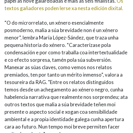
papel as nove galardoadas e mais as seis finalistas.
Os
textos gañadores poden lerse xa nesta edición dixital.
“O do microrrelato, un xénero esencialmente
posmoderno, malia a súa brevidade non é un xénero
menor”, lembra María López-Sández, que traza unha
pequena historia do xénero. “Caracterízase pola
condensación e por como traballa coa intertextualidade
e co efecto sorpresa, tamén pola súa subversión.
Manexar as súas claves, como vemos nos relatos
premiados, ten por tanto un mérito inmenso”, valora a
tesoureira da RAG. "Entre os relatos distinguidos
temos desde un achegamento ao xénero negro, cunha
habelencia narrativa que realmente nos sorprendeu; ata
outros textos que malia a súa brevidade teñen moi
presente o aspecto social e xogan coa sensibilidade
ambiental e a propia identidade galega cunha apertura
cara ao futuro. Nun tempo moi breve permiten facer