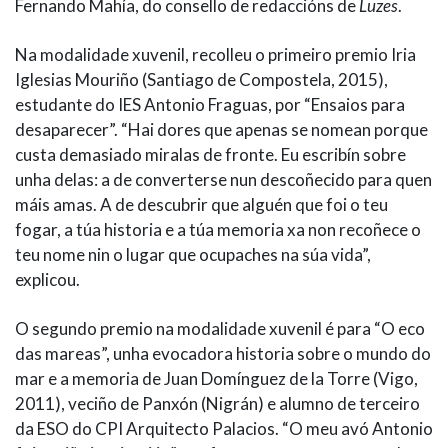
Fernando Mahía, do consello de redaccións de
Luzes
.
Na modalidade xuvenil, recolleu o primeiro premio Iria
Iglesias Mouriño (Santiago de Compostela, 2015),
estudante do IES Antonio Fraguas, por “Ensaios para
desaparecer”. “Hai dores que apenas se nomean porque
custa demasiado miralas de fronte. Eu escribín sobre
unha delas: a de converterse nun descoñecido para quen
máis amas. A de descubrir que alguén que foi o teu
fogar, a túa historia e a túa memoria xa non recoñece o
teu nome nin o lugar que ocupaches na súa vida”,
explicou.
O segundo premio na modalidade xuvenil é para “O eco
das mareas”, unha evocadora historia sobre o mundo do
mar e a memoria de Juan Domínguez de la Torre (Vigo,
2011), veciño de Panxón (Nigrán) e alumno de terceiro
da ESO do CPI Arquitecto Palacios. “O meu avó Antonio