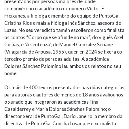
presentadas por persoas maiores de idade
compuxérono o académico de número Víctor F.
Freixanes, a filóloga e membro do equipo de PuntoGal
Cristina Ríos e mais a filóloga Inés Sánchez, asesora de
Luzes. No seu veredicto tamén escolleron como finalista
os contos “Corpo que se afunde no mar”, do vigués Axel
Cuíñas, e “A sentenza”, de Manuel González Seoane
(Vilagarcía de Arousa, 1955), quen en 2024 se fixera co
terceiro premio de persoas adultas. A académica
Dolores Sánchez Palomino leu ambos os relatos no seu
nome.
Os máis de 400 textos presentados nas dúas categorías
para autoras e autores de menos de 18 anos avaliounos
o xurado que integraron as académicas Fina
Casalderrey e María Dolores Sánchez Palomino; o
director xeral de PuntoGal, Darío Janeiro; a membro da
directiva de PuntoGal Concha Losada; e o xornalista