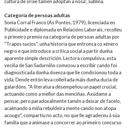
cultura de orixe tamén adoptan a nosa", subliña.
Categoría de persoas adultas
Sonia Corral Franco (As Pontes, 1979), licenciada en
Publicidade e diplomada en Relacións Laborais, recolleu
o primeiro premio na categoría de persoas adultas por
“Trapos sucios”, unha historia que entronca co xénero
negro e que introduce a crítica social a partir dunha
aparente simple descrición. Lectora compulsiva, esta
veciña de San Sadurniño comezou a escribir cando foi
diagnosticada dunha doenza que lle condicionou toda a
vida. Dende entón leva colleitada máis dunha ducia de
galardóns. “A literatura desempeñou un papel crucial,
actuando como a mellor das menciñas. Axúdame a
pensar, pero paradoxalmente tamén a deixar de facelo,
acalmando a miña rebuldeira mente cando non atopa
acougo”, compartiu no acto, no que lle agradeceu á súa
familia que a animase a concorrer ao primeiro concurso