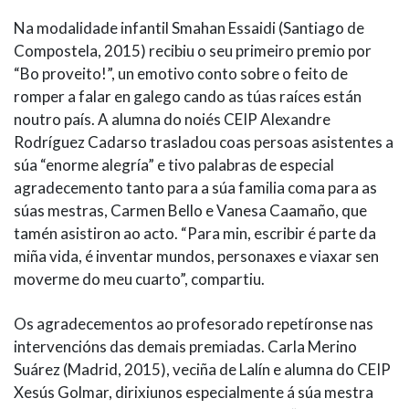
Na modalidade infantil Smahan Essaidi (Santiago de
Compostela, 2015) recibiu o seu primeiro premio por
“Bo proveito!”, un emotivo conto sobre o feito de
romper a falar en galego cando as túas raíces están
noutro país. A alumna do noiés CEIP Alexandre
Rodríguez Cadarso trasladou coas persoas asistentes a
súa “enorme alegría” e tivo palabras de especial
agradecemento tanto para a súa familia coma para as
súas mestras, Carmen Bello e Vanesa Caamaño, que
tamén asistiron ao acto. “Para min, escribir é parte da
miña vida, é inventar mundos, personaxes e viaxar sen
moverme do meu cuarto”, compartiu.
Os agradecementos ao profesorado repetíronse nas
intervencións das demais premiadas. Carla Merino
Suárez (Madrid, 2015), veciña de Lalín e alumna do CEIP
Xesús Golmar, dirixiunos especialmente á súa mestra