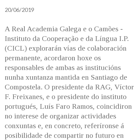
IDENTIDADE CORPORATIVA
Facebook
Twitter
Youtube
Instagram
Bluesky
20/06/2019
FIGURAS HOMENAXEADAS
MARCIAL DEL ADALID
HISTORIA
CASA-MUSEO EMILIA PARDO
BAZÁN
A Real Academia Galega e o Camões -
60 ANOS DLG
Instituto da Cooperação e da Língua I.P.
PRIMAVERA DAS LETRAS
(CICL) explorarán vías de colaboración
PORTAL DAS PALABRAS
permanente, acordaron hoxe os
responsables de ambas as institucións
nunha xuntanza mantida en Santiago de
Compostela. O presidente da RAG, Víctor
F. Freixanes, e o presidente do instituto
portugués, Luís Faro Ramos, coincidiron
no interese de organizar actividades
conxuntas e, en concreto, referíronse á
posibilidade de compartir no futuro en