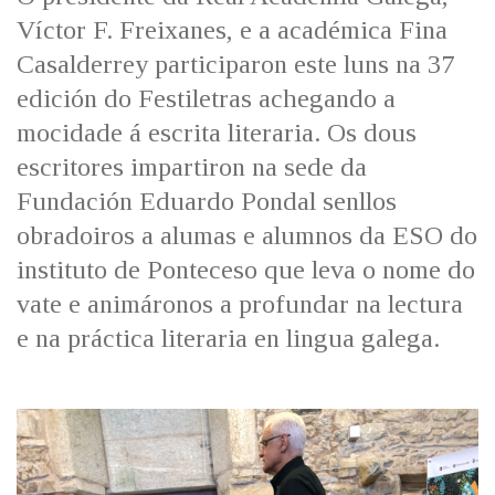
IDENTIDADE CORPORATIVA
Facebook
Twitter
Youtube
Instagram
Bluesky
Víctor F. Freixanes, e a académica Fina
FIGURAS HOMENAXEADAS
MARCIAL DEL ADALID
Casalderrey participaron este luns na 37
HISTORIA
CASA-MUSEO EMILIA PARDO
edición do Festiletras achegando a
BAZÁN
60 ANOS DLG
mocidade á escrita literaria. Os dous
PRIMAVERA DAS LETRAS
escritores impartiron na sede da
PORTAL DAS PALABRAS
Fundación Eduardo Pondal senllos
obradoiros a alumas e alumnos da ESO do
instituto de Ponteceso que leva o nome do
vate e animáronos a profundar na lectura
e na práctica literaria en lingua galega.