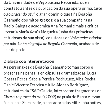
da Universidade de Vigo Susana Reboreda, quen
constatou antes da publicación da súa ópera prima,
Circe
ou o pracer do azul
, o gran dominio que tiña Begoña
Caamaño dos mitos gregos; e a súa compañeira na
Radio Galega e académica Ana Romaní e mais a crítica
literaria María Xesús Nogueira (unha das primeiras
estudosas da súa obra), coautoras de
Volveredes brindar
por min. Unha biografía de Begoña Caamaño
, acabada de
saír do prelo.
Diálogo coa interpretación
As personaxes de Begoña Caamaño toman corpo e
presenza na pantalla en cápsulas dramatizadas. Lucía
Costas Pérez, Sabela Pereira Rodríguez, Alba Rocha,
Daniel Vicente Ferreira e Julio Alonso Rodríguez,
estudantes da ESAD Galicia, interpretan fragmentos de
Circe ou o pracer do azul
(2009) na praia de Barra e levan
á escena a Sherezade, a narradora das Mil e unha noites,