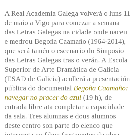
IDENTIDADE CORPORATIVA
Facebook
Twitter
Youtube
Instagram
Bluesky
FIGURAS HOMENAXEADAS
MARCIAL DEL ADALID
A Real Academia Galega volverá o luns 11
HISTORIA
CASA-MUSEO EMILIA PARDO
de maio a Vigo para comezar a semana
BAZÁN
60 ANOS DLG
das Letras Galegas na cidade onde naceu
PRIMAVERA DAS LETRAS
e medrou Begoña Caamaño (1964-2014),
PORTAL DAS PALABRAS
que será tamén o escenario do Simposio
das Letras Galegas tras o verán. A Escola
Superior de Arte Dramática de Galicia
(ESAD de Galicia) acollerá a presentación
pública do documental
Begoña Caamaño:
navegar no pracer do azul
(19 h), de
entrada libre ata completar a capacidade
da sala. Tres alumnas e dous alumnos
deste centro son parte do elenco que
interpreta no filme fragmentos da obra