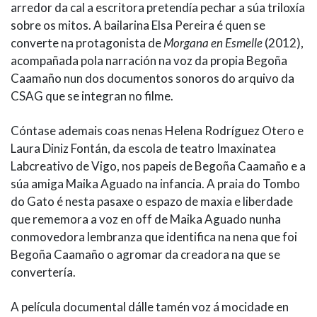
arredor da cal a escritora pretendía pechar a súa triloxía
sobre os mitos. A bailarina Elsa Pereira é quen se
converte na protagonista de
Morgana en Esmelle
(2012),
acompañada pola narración na voz da propia Begoña
Caamaño nun dos documentos sonoros do arquivo da
CSAG que se integran no filme.
Cóntase ademais coas nenas Helena Rodríguez Otero e
Laura Diniz Fontán, da escola de teatro Imaxinatea
Labcreativo de Vigo, nos papeis de Begoña Caamaño e a
súa amiga Maika Aguado na infancia. A praia do Tombo
do Gato é nesta pasaxe o espazo de maxia e liberdade
que rememora a voz en off de Maika Aguado nunha
conmovedora lembranza que identifica na nena que foi
Begoña Caamaño o agromar da creadora na que se
convertería.
A película documental dálle tamén voz á mocidade en