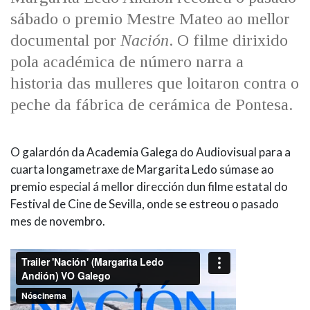
IDENTIDADE CORPORATIVA
Facebook
Twitter
Youtube
Instagram
Bluesky
sábado o premio Mestre Mateo ao mellor
FIGURAS HOMENAXEADAS
MARCIAL DEL ADALID
documental por
Nación
. O filme dirixido
HISTORIA
CASA-MUSEO EMILIA PARDO
pola académica de número narra a
BAZÁN
60 ANOS DLG
historia das mulleres que loitaron contra o
PRIMAVERA DAS LETRAS
peche da fábrica de cerámica de Pontesa.
PORTAL DAS PALABRAS
O galardón da Academia Galega do Audiovisual para a
cuarta longametraxe de Margarita Ledo súmase ao
premio especial á mellor dirección dun filme estatal do
Festival de Cine de Sevilla, onde se estreou o pasado
mes de novembro.