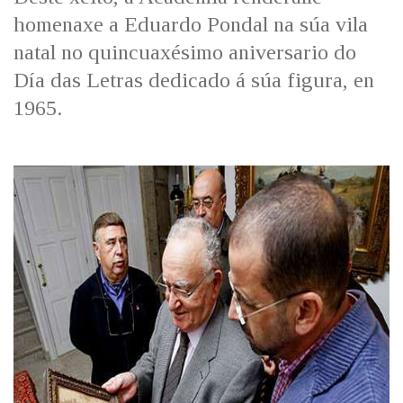
IDENTIDADE CORPORATIVA
Facebook
Twitter
Youtube
Instagram
Bluesky
homenaxe a Eduardo Pondal na súa vila
FIGURAS HOMENAXEADAS
MARCIAL DEL ADALID
natal no quincuaxésimo aniversario do
HISTORIA
CASA-MUSEO EMILIA PARDO
Día das Letras dedicado á súa figura, en
BAZÁN
60 ANOS DLG
1965.
PRIMAVERA DAS LETRAS
PORTAL DAS PALABRAS