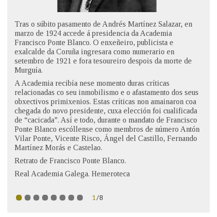
IDENTIDADE CORPORATIVA
Facebook
Twitter
Youtube
Instagram
Bluesky
FIGURAS HOMENAXEADAS
MARCIAL DEL ADALID
Tras o súbito pasamento de Andrés Martínez Salazar, en
HISTORIA
CASA-MUSEO EMILIA PARDO
marzo de 1924 accede á presidencia da Academia
BAZÁN
Francisco Ponte Blanco. O enxeñeiro, publicista e
60 ANOS DLG
exalcalde da Coruña ingresara como numerario en
PRIMAVERA DAS LETRAS
setembro de 1921 e fora tesoureiro despois da morte de
Murguía.
PORTAL DAS PALABRAS
A Academia recibía nese momento duras críticas
relacionadas co seu inmobilismo e o afastamento dos seus
obxectivos primixenios. Estas críticas non amainaron coa
chegada do novo presidente, cuxa elección foi cualificada
de “cacicada”. Así e todo, durante o mandato de Francisco
Ponte Blanco escóllense como membros de número Antón
Vilar Ponte, Vicente Risco, Ángel del Castillo, Fernando
Martínez Morás e Castelao.
Retrato de Francisco Ponte Blanco.
Real Academia Galega. Hemeroteca
1
/8