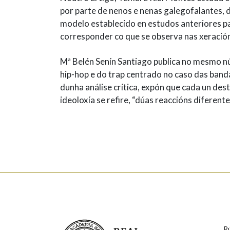
por parte de nenos e nenas galegofalantes, d
modelo establecido en estudos anteriores pa
corresponder co que se observa nas xeració
Mª Belén Senín Santiago publica no mesmo nú
hip-hop e do trap centrado no caso das ban
dunha análise crítica, expón que cada un de
ideoloxía se refire, “dúas reaccións diferen
Real Academia Galega
R