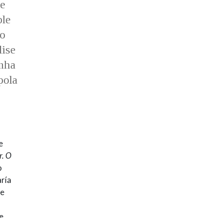
te
ble
lo
lise
unha
pola
e
r. O
o
aría
ue
e