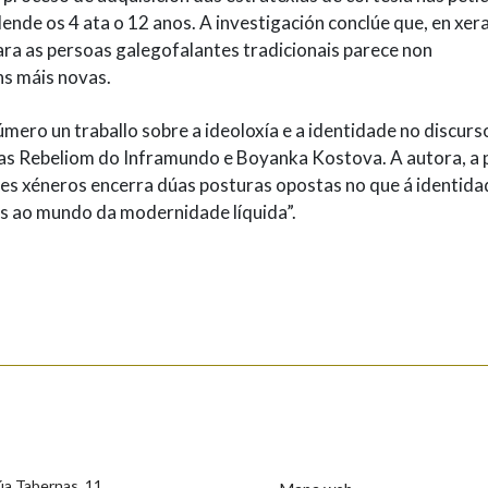
ende os 4 ata o 12 anos. A investigación conclúe que, en xera
ra as persoas galegofalantes tradicionais parece non
ns máis novas.
mero un traballo sobre a ideoloxía e a identidade no discurs
das Rebeliom do Inframundo e Boyanka Kostova. A autora, a p
stes xéneros encerra dúas posturas opostas no que á identida
tes ao mundo da modernidade líquida”.
úa Tabernas, 11