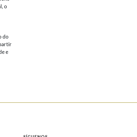
l, o
o do
artir
de e
SÍGUENOS