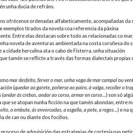
én unha ducia de refráns.
óns ofrécense ordenadas alfabeticamente, acompañadas da 
 e exemplos tirados da novela coa referencia da páxina
nte. Entre elas destacan sobre todo as relacionadas co mar
unha novela de aventuras ambientada na costa coruñesa do 
e a cidade herculina ata o cabo de Fisterra, unha situación
que tamén se reflicte a través das formas dialectais propias 
 como
mar desfeito, ferver o mar, unha vaga de mar campal
ou
ven
ación (
quedar ao garete, poñerse ao pairo, á valga, recoller o trap
 (
andar ás crebas, andar ao corso, armar en corso
...) son só alg
a que se atopan nunha ficción na que tamén abondan, entre m
 eito, a embute, ás envorcadas, a esgalla, a pote, a regos
...) e na 
a de can ou diante dos fociños.
proceso de adquisición das estratexias de cortesía nas peti