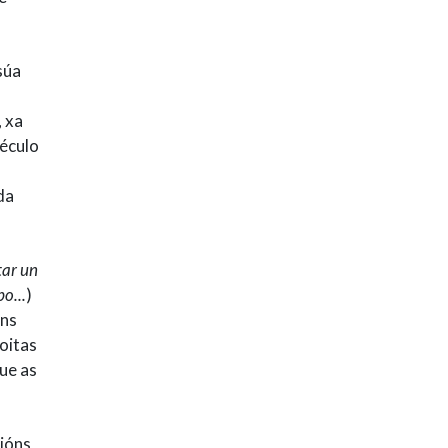
súa
, xa
século
da
tar un
o...
)
úns
oitas
que as
cións