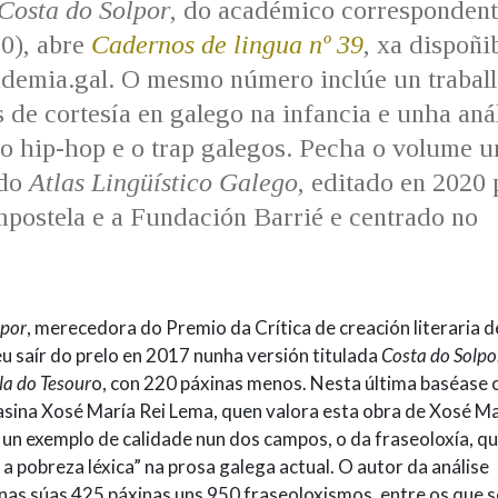
Costa do Solpor
, do académico corresponden
0), abre
Cadernos de lingua nº 39
, xa dispoñi
ademia.gal. O mesmo número inclúe un trabal
s de cortesía en galego na infancia e unha aná
no hip-hop e o trap galegos. Pecha o volume 
 do
Atlas Lingüístico Galego
, editado en 2020 
postela e a Fundación Barrié e centrado no
lpor
, merecedora do Premio da Crítica de creación literaria d
u saír do prelo en 2017 nunha versión titulada
Costa do Solpo
lla do Tesour
o, con 220 páxinas menos. Nesta última baséase 
asina Xosé María Rei Lema, quen valora esta obra de Xosé M
n exemplo de calidade nun dos campos, o da fraseoloxía, q
 a pobreza léxica” na prosa galega actual. O autor da análise
 nas súas 425 páxinas uns 950 fraseoloxismos, entre os que s