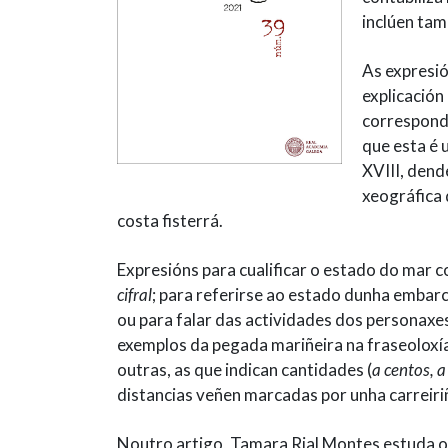
inclúen tam
As expresi
explicación
corresponde
que esta é 
XVIII, dend
xeográfica 
costa fisterrá.
Expresións para cualificar o estado do mar
cifral
; para referirse ao estado dunha embarc
ou para falar das actividades dos personaxes
exemplos da pegada mariñeira na fraseoloxí
outras, as que indican cantidades (
a centos, a
distancias veñen marcadas por unha carreiriñ
Noutro artigo, Tamara Rial Montes estuda o 