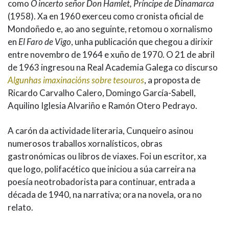
como
O incerto señor Don Hamlet, Príncipe de Dinamarca
(1958). Xa en 1960 exerceu como cronista oficial de
Mondoñedo e, ao ano seguinte, retomou o xornalismo
en
El Faro de Vigo
, unha publicación que chegou a dirixir
entre novembro de 1964 e xuño de 1970. O 21 de abril
de 1963 ingresou na Real Academia Galega co discurso
Algunhas imaxinacións sobre tesouros
, a proposta de
Ricardo Carvalho Calero, Domingo García-Sabell,
Aquilino Iglesia Alvariño e Ramón Otero Pedrayo.
A carón da actividade literaria, Cunqueiro asinou
numerosos traballos xornalísticos, obras
gastronómicas ou libros de viaxes. Foi un escritor, xa
que logo, polifacético que iniciou a súa carreira na
poesía neotrobadorista para continuar, entrada a
década de 1940, na narrativa; ora na novela, ora no
relato.