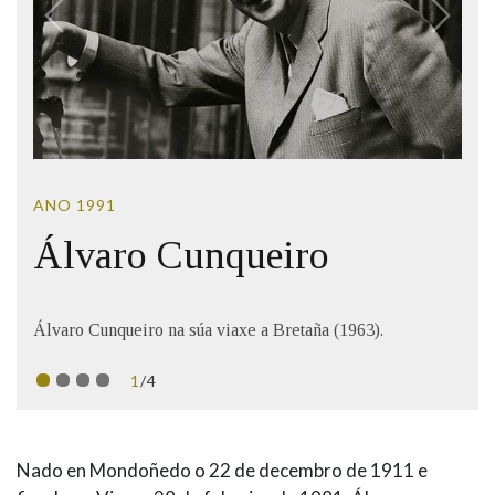
IDENTIDADE CORPORATIVA
Facebook
Twitter
Youtube
Instagram
Bluesky
FIGURAS HOMENAXEADAS
MARCIAL DEL ADALID
HISTORIA
CASA-MUSEO EMILIA PARDO
BAZÁN
60 ANOS DLG
PRIMAVERA DAS LETRAS
PORTAL DAS PALABRAS
ANO 1991
Álvaro Cunqueiro
Álvaro Cunqueiro na súa viaxe a Bretaña (1963).
1
/4
BIOGRAFÍA
Nado en Mondoñedo o 22 de decembro de 1911 e