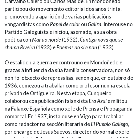
Carvalho Calero ou Carlos Maside. En Mondoñedo
participou do movemento editorial dos anos trinta,
promovendo a aparición de varias publicacións
vangardistas como
Papel de color
ou
Galiza
. Interouse no
Partido Galeguista e iniciou, asemade, a súa obra
poética con
Mar ao norde
(1932),
Cantiga nova que se
chama Riveira
(1933) e
Poemas do si e non
(1933).
O estalido da guerra encontrouno en Mondoñedo e,
grazas á influencia da súa familia conservadora, non só
non foi obxecto de represalias, senón que, en outubro de
1936, comezou a traballar como profesor nunha escola
privada de Ortigueira. Nesta etapa, Cunqueiro
colaborou coa publicación falanxista
Era Azul
e militou
na Falanxe Española como xefe de Prensa e Propaganda
comarcal. En 1937, instalouse en Vigo para traballar
como redactor na sección literaria de
El Pueblo Gallego
,
por encargo de Jesús Suevos, director do xornal e xefe