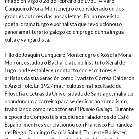
finado en Vigo o 28 de febreiro de 1981, Álvaro
Cunqueiro Mora-Montenegro é considerado un dos
grandes autores das nosas letras. Foi un novelista,
poeta, dramaturgo e xornalista que revolucionou o
panorama literario galego co emprego dunha lingua
culta e vangardista.
Fillo de Joaquín Cunqueiro Montenegro e Xosefa Mora
Moirón, estudou o Bacharelato no Instituto Xeral de
Lugo, onde estableceu contacto con escritores e
artistas da súa xeración como Evaristo Correa Calderón
e Ánxel Fole. En 1927 matriculouse na Facultade de
Filosofía e Letras da Universidade de Santiago, malia ter
abandonado a carreira para se dedicar ao xornalismo,
traballando como redactor en
El Pueblo Gallego
. Durante
a época de Compostela acudiu aos faladoiros do Café
Español mentres se relacionou con Francisco Fernández
del Riego, Domingo García Sabell, Torrente Ballester,