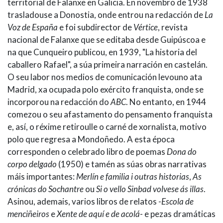
territorial de Falanxe en Galicia. En novembro de 1938
trasladouse a Donostia, onde entrou na redacción de
La
Voz de España
e foi subdirector de
Vértice
, revista
nacional de Falanxe que se editaba desde Guipúscoa e
na que Cunqueiro publicou, en 1939, "La historia del
caballero Rafael", a súa primeira narración en castelán.
O seu labor nos medios de comunicación levouno ata
Madrid, xa ocupada polo exército franquista, onde se
incorporou na redacción do
ABC
. No entanto, en 1944
comezou o seu afastamento do pensamento franquista
e, así, o réxime retiroulle o carné de xornalista, motivo
polo que regresa a Mondoñedo. A esta época
corresponden o celebrado libro de poemas
Dona do
corpo delgado
(1950) e tamén as súas obras narrativas
máis importantes:
Merlín e familia i outras historias
,
As
crónicas do Sochantre
ou
Si o vello Sinbad volvese ás illas
.
Asinou, ademais, varios libros de relatos -
Escola de
menciñeiros
e
Xente de aquí e de acolá
- e pezas dramáticas