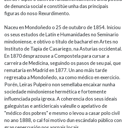
de denuncia social e constitúe unha das principais
figuras do noso Rexurdimento.
Naceu en Mondoñedo o 25 de outubro de 1854. Iniciou
os seus estudos de Latín e Humanidades no Seminario
mindoniense, e obtivo o título de bacharel en Artes no
Instituto de Tapia de Casariego, na Asturias occidental.
En 1870 desprazouse a Compostela para cursar a
carreira de Medicina, seguindo os pasos de seu pai, que
remataría en Madrid en 1877. Un ano máis tarde
regresaba a Mondoñedo, xa como médico en exercicio.
Porén, Leiras Pulpeiro non semellaba encaixar nunha
sociedade mindoniense hermética e fortemente
influenciada pola igrexa. A coherencia dos seus ideais
galeguistas e anticlericais valeulle o apelativo de
"médico dos pobres" e mesmo o levou a casar polo civil
no ano 1888, o cal foi motivo dun escándalo público con
gran repercusión nos xornais locais.