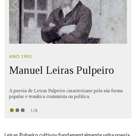
IDENTIDADE CORPORATIVA
Facebook
Twitter
Youtube
Instagram
Bluesky
FIGURAS HOMENAXEADAS
MARCIAL DEL ADALID
HISTORIA
CASA-MUSEO EMILIA PARDO
BAZÁN
60 ANOS DLG
PRIMAVERA DAS LETRAS
PORTAL DAS PALABRAS
ANO 1983
Manuel Leiras Pulpeiro
A poesía de Leiras Pulpeiro caracterízase pola súa forma
popular e temática costumista ou política.
1
/3
BIOGRAFÍA
Leiras Pulpeiro cultivou fundamentalmente unha poesía