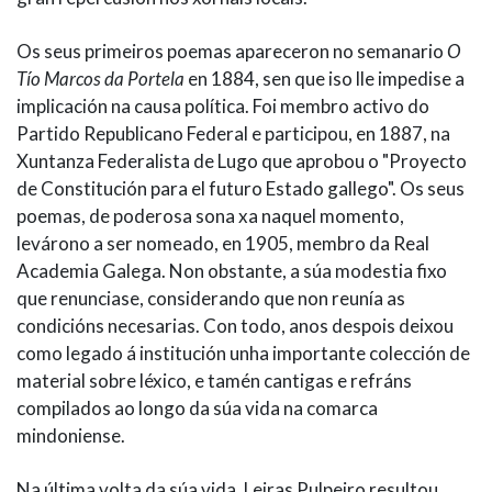
Os seus primeiros poemas apareceron no semanario
O
Tío Marcos da Portela
en 1884, sen que iso lle impedise a
implicación na causa política. Foi membro activo do
Partido Republicano Federal e participou, en 1887, na
Xuntanza Federalista de Lugo que aprobou o "Proyecto
de Constitución para el futuro Estado gallego". Os seus
poemas, de poderosa sona xa naquel momento,
levárono a ser nomeado, en 1905, membro da Real
Academia Galega. Non obstante, a súa modestia fixo
que renunciase, considerando que non reunía as
condicións necesarias. Con todo, anos despois deixou
como legado á institución unha importante colección de
material sobre léxico, e tamén cantigas e refráns
compilados ao longo da súa vida na comarca
mindoniense.
Na última volta da súa vida, Leiras Pulpeiro resultou