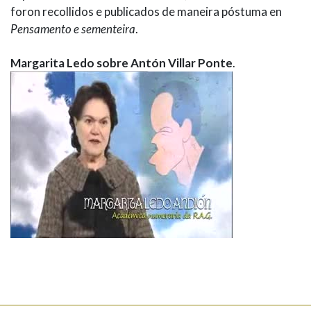
foron recollidos e publicados de maneira póstuma en
Pensamento e sementeira
.
Margarita Ledo sobre Antón Villar Ponte
.
OBRA
LIGAZÓNS
Ensaio
Antón Villar Ponte na Biblioteca Virtual Galega
-
Entre dous abismos
Nacionalismo gallego
. A Coruña: Imp. La Voz de Galicia,