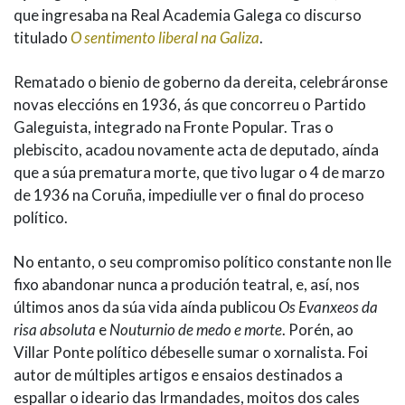
que ingresaba na Real Academia Galega co discurso
titulado
O sentimento liberal na Galiza
.
Rematado o bienio de goberno da dereita, celebráronse
novas eleccións en 1936, ás que concorreu o Partido
Galeguista, integrado na Fronte Popular. Tras o
plebiscito, acadou novamente acta de deputado, aínda
que a súa prematura morte, que tivo lugar o 4 de marzo
de 1936 na Coruña, impediulle ver o final do proceso
político.
No entanto, o seu compromiso político constante non lle
fixo abandonar nunca a produción teatral, e, así, nos
últimos anos da súa vida aínda publicou
Os Evanxeos da
risa absoluta
e
Nouturnio de medo e morte
. Porén, ao
Villar Ponte político débeselle sumar o xornalista. Foi
autor de múltiples artigos e ensaios destinados a
espallar o ideario das Irmandades, moitos dos cales