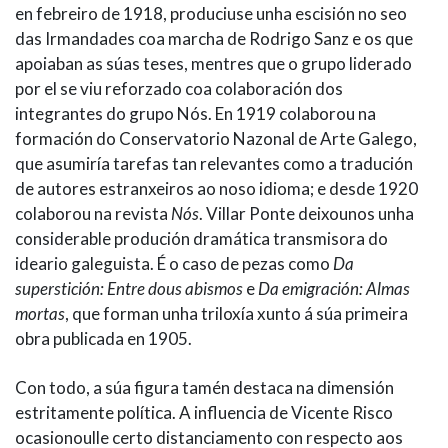
en febreiro de 1918, produciuse unha escisión no seo
das Irmandades coa marcha de Rodrigo Sanz e os que
apoiaban as súas teses, mentres que o grupo liderado
por el se viu reforzado coa colaboración dos
integrantes do grupo Nós. En 1919 colaborou na
formación do Conservatorio Nazonal de Arte Galego,
que asumiría tarefas tan relevantes como a tradución
de autores estranxeiros ao noso idioma; e desde 1920
colaborou na revista
Nós
. Villar Ponte deixounos unha
considerable produción dramática transmisora do
ideario galeguista. É o caso de pezas como
Da
superstición: Entre dous abismos
e
Da emigración: Almas
mortas
, que forman unha triloxía xunto á súa primeira
obra publicada en 1905.
Con todo, a súa figura tamén destaca na dimensión
estritamente política. A influencia de Vicente Risco
ocasionoulle certo distanciamento con respecto aos