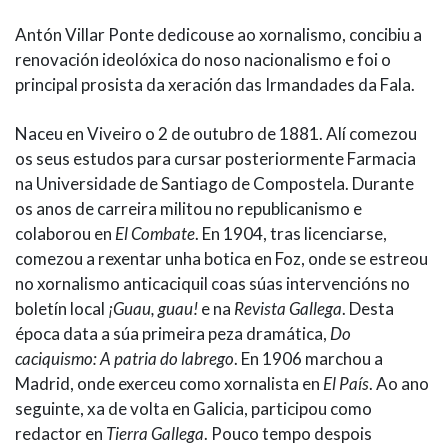
BIOGRAFÍA
Antón Villar Ponte dedicouse ao xornalismo, concibiu a
renovación ideolóxica do noso nacionalismo e foi o
principal prosista da xeración das Irmandades da Fala.
Naceu en Viveiro o 2 de outubro de 1881. Alí comezou
os seus estudos para cursar posteriormente Farmacia
na Universidade de Santiago de Compostela. Durante
os anos de carreira militou no republicanismo e
colaborou en
El Combate
. En 1904, tras licenciarse,
comezou a rexentar unha botica en Foz, onde se estreou
no xornalismo anticaciquil coas súas intervencións no
boletín local
¡Guau, guau!
e na
Revista Gallega
. Desta
época data a súa primeira peza dramática,
Do
caciquismo: A patria do labrego
. En 1906 marchou a
Madrid, onde exerceu como xornalista en
El País
. Ao ano
seguinte, xa de volta en Galicia, participou como
redactor en
Tierra Gallega
. Pouco tempo despois