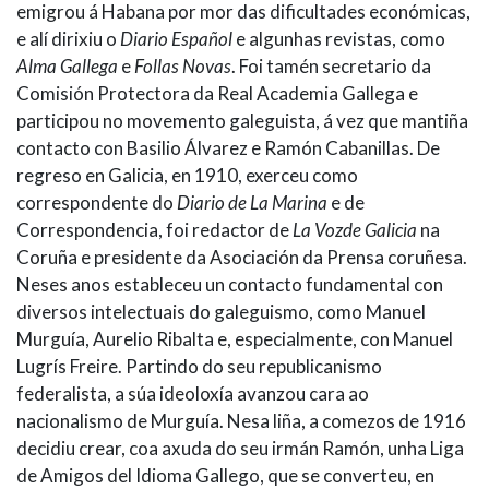
emigrou á Habana por mor das dificultades económicas,
e alí dirixiu o
Diario Español
e algunhas revistas, como
Alma Gallega
e
Follas Novas
. Foi tamén secretario da
Comisión Protectora da Real Academia Gallega e
participou no movemento galeguista, á vez que mantiña
contacto con Basilio Álvarez e Ramón Cabanillas. De
regreso en Galicia, en 1910, exerceu como
correspondente do
Diario de La Marina
e de
Correspondencia, foi redactor de
La Voz
de Galicia
na
Coruña e presidente da Asociación da Prensa coruñesa.
Neses anos estableceu un contacto fundamental con
diversos intelectuais do galeguismo, como Manuel
Murguía, Aurelio Ribalta e, especialmente, con Manuel
Lugrís Freire. Partindo do seu republicanismo
federalista, a súa ideoloxía avanzou cara ao
nacionalismo de Murguía. Nesa liña, a comezos de 1916
decidiu crear, coa axuda do seu irmán Ramón, unha Liga
de Amigos del Idioma Gallego, que se converteu, en