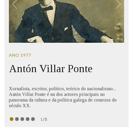
IDENTIDADE CORPORATIVA
Facebook
Twitter
Youtube
Instagram
Bluesky
FIGURAS HOMENAXEADAS
MARCIAL DEL ADALID
HISTORIA
CASA-MUSEO EMILIA PARDO
BAZÁN
60 ANOS DLG
PRIMAVERA DAS LETRAS
PORTAL DAS PALABRAS
ANO 1977
Antón Villar Ponte
Xornalista, escritor, político, teórico do nacionalismo...
Antón Villar Ponte é un dos actores principais no
panorama da cultura e da política galega de comezos do
século XX.
1
/5