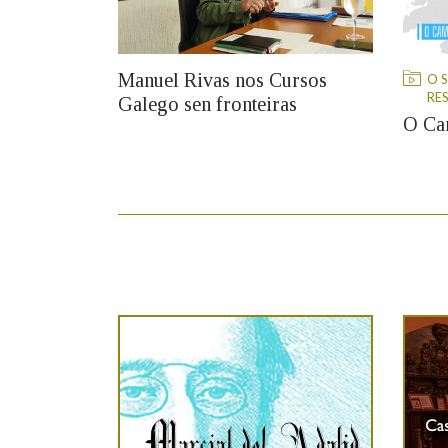
Manuel Rivas nos Cursos
O 
RE
Galego sen fronteiras
O Ca
21/07/2026
04/08/