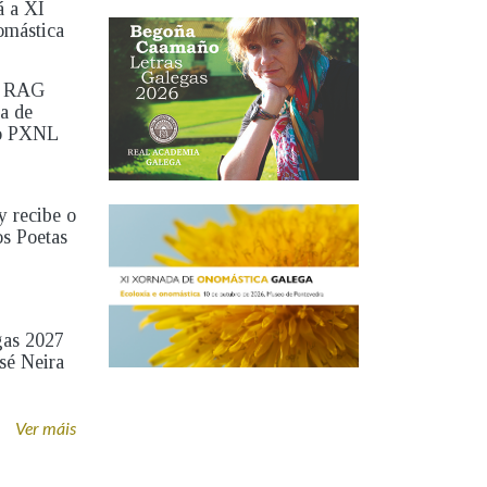
á a XI
omástica
a RAG
ta de
do PXNL
y recibe o
os Poetas
gas 2027
sé Neira
Ver máis