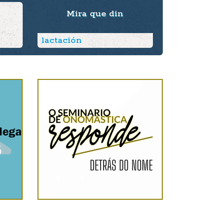
Mira que din
lactación