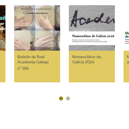
Boletín da Real
Nomenclátor de
M
Academia Galega
Galicia 2026
a
nº 386