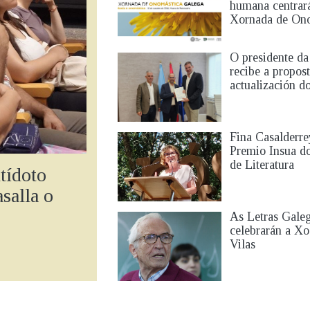
humana centrar
Xornada de On
O presidente d
recibe a propos
actualización 
Fina Casalderre
Premio Insua d
de Literatura
tídoto
asalla o
As Letras Gale
celebrarán a Xo
Vilas