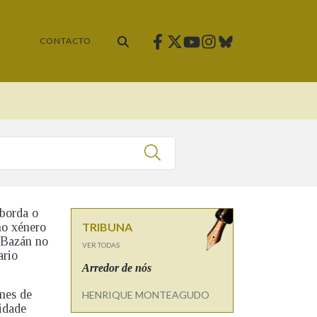
Facebook
Twitter
Instagram
Bluesky
Youtube
CONTACTO
borda o
no xénero
TRIBUNA
 Bazán no
VER TODAS
ario
Arredor de nós
mes de
HENRIQUE MONTEAGUDO
vidade