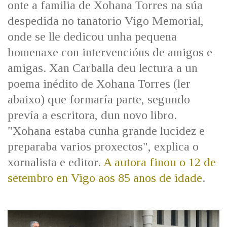
onte a familia de Xohana Torres na súa
IDENTIDADE CORPORATIVA
Facebook
Twitter
Youtube
Instagram
Bluesky
FIGURAS HOMENAXEADAS
despedida no tanatorio Vigo Memorial,
MARCIAL DEL ADALID
HISTORIA
onde se lle dedicou unha pequena
CASA-MUSEO EMILIA PARDO
BAZÁN
60 ANOS DLG
homenaxe con intervencións de amigos e
PRIMAVERA DAS LETRAS
amigas. Xan Carballa deu lectura a un
PORTAL DAS PALABRAS
poema inédito de Xohana Torres (ler
abaixo) que formaría parte, segundo
prevía a escritora, dun novo libro.
"Xohana estaba cunha grande lucidez e
preparaba varios proxectos", explica o
xornalista e editor.
A autora finou o 12 de
setembro en Vigo aos 85 anos de idade
.