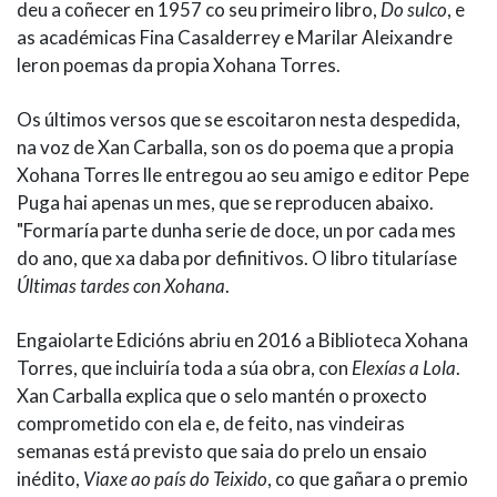
deu a coñecer en 1957 co seu primeiro libro,
Do sulco
, e
as académicas Fina Casalderrey e Marilar Aleixandre
leron poemas da propia Xohana Torres.
Os últimos versos que se escoitaron nesta despedida,
na voz de Xan Carballa, son os do poema que a propia
Xohana Torres lle entregou ao seu amigo e editor Pepe
Puga hai apenas un mes, que se reproducen abaixo.
"Formaría parte dunha serie de doce, un por cada mes
do ano, que xa daba por definitivos. O libro titularíase
Últimas tardes con Xohana
.
Engaiolarte Edicións abriu en 2016 a Biblioteca Xohana
Torres, que incluiría toda a súa obra, con
Elexías a Lola
.
Xan Carballa explica que o selo mantén o proxecto
comprometido con ela e, de feito, nas vindeiras
semanas está previsto que saia do prelo un ensaio
inédito,
Viaxe ao país do Teixido
, co que gañara o premio