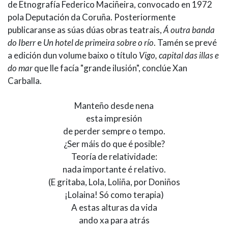
de Etnografía Federico Maciñeira, convocado en 1972
pola Deputación da Coruña. Posteriormente
publicaranse as súas dúas obras teatrais,
Á outra banda
do Iberr
e
Un hotel de primeira sobre o río
. Tamén se prevé
a edición dun volume baixo o título
Vigo, capital das illas e
do mar
que lle facía "grande ilusión", conclúe Xan
Carballa.
Manteño desde nena
esta impresión
de perder sempre o tempo.
¿Ser máis do que é posible?
Teoría de relatividade:
nada importante é relativo.
(E gritaba, Lola, Loliña, por Doniños
¡Lolaina! Só como terapia)
A estas alturas da vida
ando xa para atrás