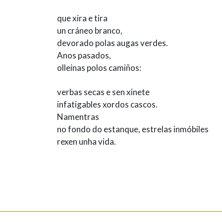
que xira e tira
un cráneo branco,
devorado polas augas verdes.
Anos pasados,
olleinas polos camiños:
verbas secas e sen xinete
infatigables xordos cascos.
Namentras
no fondo do estanque, estrelas inmóbiles
rexen unha vida.