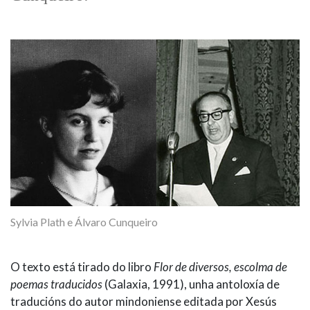
IDENTIDADE CORPORATIVA
Facebook
Twitter
Youtube
Instagram
Bluesky
FIGURAS HOMENAXEADAS
MARCIAL DEL ADALID
HISTORIA
CASA-MUSEO EMILIA PARDO
BAZÁN
60 ANOS DLG
PRIMAVERA DAS LETRAS
PORTAL DAS PALABRAS
Sylvia Plath e Álvaro Cunqueiro
O texto está tirado do libro
Flor de diversos, escolma de
poemas traducidos
(Galaxia, 1991), unha antoloxía de
traducións do autor mindoniense editada por Xesús