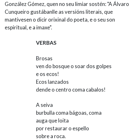
González Gómez, quen no seu limiar sostén: "A Álvaro
Cunqueiro gustábanlle as versións literais, que
mantivesen o dicir orixinal do poeta, e o seu son
espiritual, e a imaxe".
VERBAS
Brosas
ven do bosque o soar dos golpes
e os ecos!
Ecos lanzados
dende o centro coma cabalos!
A seiva
burbulla coma bágoas, coma
auga que loita
por restaurar o espello
sobre a roca.