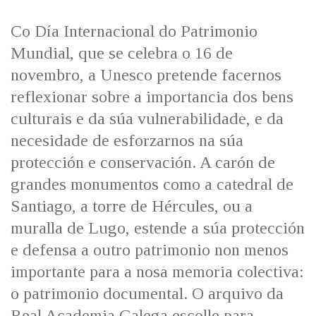
IDENTIDADE CORPORATIVA
Facebook
Twitter
Youtube
Instagram
Bluesky
FIGURAS HOMENAXEADAS
MARCIAL DEL ADALID
Co Día Internacional do Patrimonio
HISTORIA
CASA-MUSEO EMILIA PARDO
Mundial, que se celebra o 16 de
BAZÁN
60 ANOS DLG
novembro, a Unesco pretende facernos
PRIMAVERA DAS LETRAS
reflexionar sobre a importancia dos bens
PORTAL DAS PALABRAS
culturais e da súa vulnerabilidade, e da
necesidade de esforzarnos na súa
protección e conservación. A carón de
grandes monumentos como a catedral de
Santiago, a torre de Hércules, ou a
muralla de Lugo, estende a súa protección
e defensa a outro patrimonio non menos
importante para a nosa memoria colectiva:
o patrimonio documental. O arquivo da
Real Academia Galega escolle para