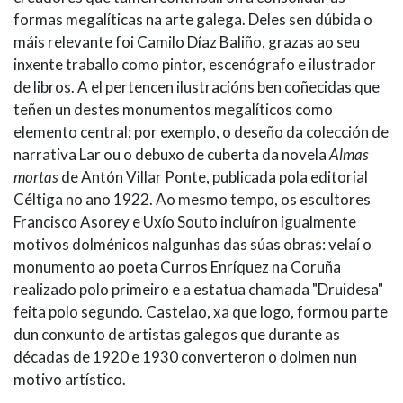
formas megalíticas na arte galega. Deles sen dúbida o
máis relevante foi Camilo Díaz Baliño, grazas ao seu
inxente traballo como pintor, escenógrafo e ilustrador
de libros. A el pertencen ilustracións ben coñecidas que
teñen un destes monumentos megalíticos como
elemento central; por exemplo, o deseño da colección de
narrativa Lar ou o debuxo de cuberta da novela
Almas
mortas
de Antón Villar Ponte, publicada pola editorial
Céltiga no ano 1922. Ao mesmo tempo, os escultores
Francisco Asorey e Uxío Souto incluíron igualmente
motivos dolménicos nalgunhas das súas obras: velaí o
monumento ao poeta Curros Enríquez na Coruña
realizado polo primeiro e a estatua chamada "Druidesa"
feita polo segundo. Castelao, xa que logo, formou parte
dun conxunto de artistas galegos que durante as
décadas de 1920 e 1930 converteron o dolmen nun
motivo artístico.