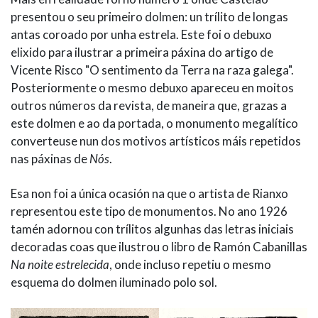
presentou o seu primeiro dolmen: un trílito de longas
antas coroado por unha estrela. Este foi o debuxo
elixido para ilustrar a primeira páxina do artigo de
Vicente Risco "O sentimento da Terra na raza galega".
Posteriormente o mesmo debuxo apareceu en moitos
outros números da revista, de maneira que, grazas a
este dolmen e ao da portada, o monumento megalítico
converteuse nun dos motivos artísticos máis repetidos
nas páxinas de
Nós
.
Esa non foi a única ocasión na que o artista de Rianxo
representou este tipo de monumentos. No ano 1926
tamén adornou con trílitos algunhas das letras iniciais
decoradas coas que ilustrou o libro de Ramón Cabanillas
Na noite estrelecida
, onde incluso repetiu o mesmo
esquema do dolmen iluminado polo sol.