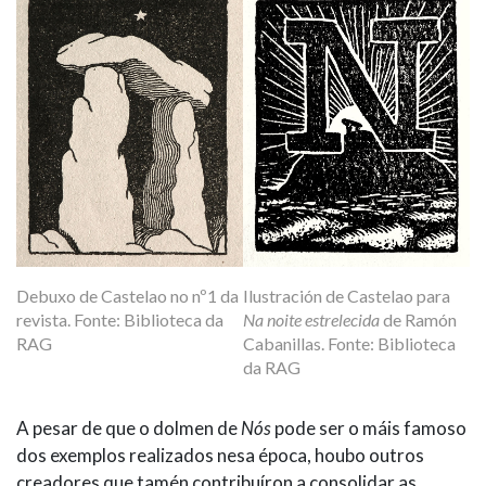
Debuxo de Castelao no nº1 da
Ilustración de Castelao para
revista. Fonte: Biblioteca da
Na noite estrelecida
de Ramón
RAG
Cabanillas. Fonte: Biblioteca
da RAG
A pesar de que o dolmen de
Nós
pode ser o máis famoso
dos exemplos realizados nesa época, houbo outros
creadores que tamén contribuíron a consolidar as