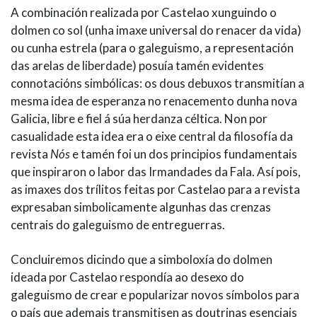
A combinación realizada por Castelao xunguindo o
dolmen co sol (unha imaxe universal do renacer da vida)
ou cunha estrela (para o galeguismo, a representación
das arelas de liberdade) posuía tamén evidentes
connotacións simbólicas: os dous debuxos transmitían a
mesma idea de esperanza no renacemento dunha nova
Galicia, libre e fiel á súa herdanza céltica. Non por
casualidade esta idea era o eixe central da filosofía da
revista
Nós
e tamén foi un dos principios fundamentais
que inspiraron o labor das Irmandades da Fala. Así pois,
as imaxes dos trílitos feitas por Castelao para a revista
expresaban simbolicamente algunhas das crenzas
centrais do galeguismo de entreguerras.
Concluiremos dicindo que a simboloxía do dolmen
ideada por Castelao respondía ao desexo do
galeguismo de crear e popularizar novos símbolos para
o país que ademais transmitisen as doutrinas esenciais