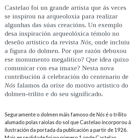
IDENTIDADE CORPORATIVA
Facebook
Twitter
Youtube
Instagram
Bluesky
30/03/2020
Castelao foi un grande artista que ás veces
FIGURAS HOMENAXEADAS
MARCIAL DEL ADALID
se inspirou na arqueoloxía para realizar
HISTORIA
CASA-MUSEO EMILIA PARDO
algunhas das súas creacións. Un exemplo
BAZÁN
60 ANOS DLG
desa inspiración arqueolóxica témolo no
PRIMAVERA DAS LETRAS
deseño artístico da revista
Nós
, onde incluíu
PORTAL DAS PALABRAS
a figura do dolmen. Por que razón debuxou
ese monumento megalítico? Que idea quixo
comunicar con esa imaxe? Nesta nova
contribución á celebración do centenario de
Nós
falamos da orixe do motivo artístico do
dolmen-trílito e do seu significado.
Seguramente o dolmen máis famoso de
Nós
é o trílito
alumado polas raiolas do sol que Castelao incorporou á
ilustración da portada da publicación a partir de 1926.
Mais en realidade foi no número 1 onde Castelao