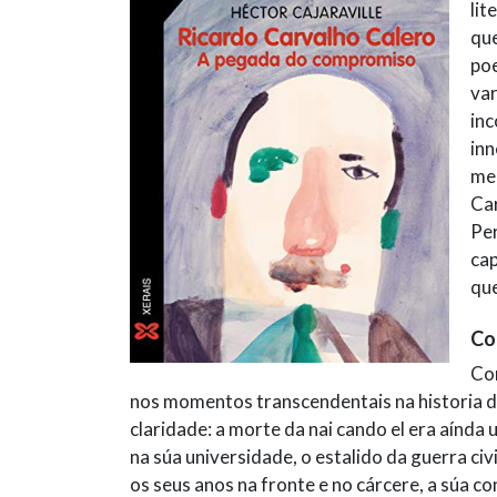
lit
que
poe
var
inc
inn
med
Car
Per
cap
que
Co
Com
nos momentos transcendentais na historia d
claridade: a morte da nai cando el era aínd
na súa universidade, o estalido da guerra ci
os seus anos na fronte e no cárcere, a súa c