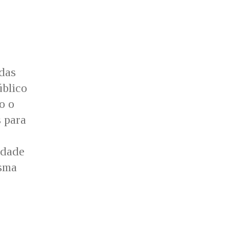
 das
blico
o o
s para
idade
esma