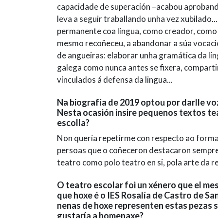
capacidade de superación –acabou aprobando
leva a seguir traballando unha vez xubilado
permanente coa lingua, como creador, como 
mesmo recoñeceu, a abandonar a súa vocación
de angueiras: elaborar unha gramática da lin
galega como nunca antes se fixera, comparti
vinculados á defensa da lingua...
Na biografía de 2019 optou por darlle vo
Nesta ocasión insire pequenos textos te
escolla?
Non quería repetirme con respecto ao format
persoas que o coñeceron destacaron sempre 
teatro como polo teatro en si, pola arte da 
O teatro escolar foi un xénero que el me
que hoxe é o IES Rosalía de Castro de S
nenas de hoxe representen estas pezas 
gustaría a homenaxe?