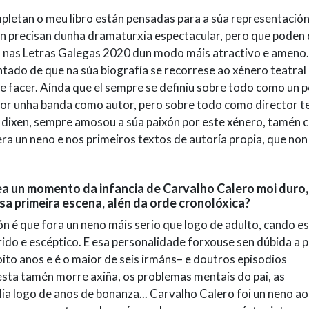
mpletan o meu libro están pensadas para a súa representación
non precisan dunha dramaturxia espectacular, pero que poden
nas Letras Galegas 2020 dun modo máis atractivo e ameno.
tado de que na súa biografía se recorrese ao xénero teatral
 facer. Aínda que el sempre se definiu sobre todo como un p
 por unha banda como autor, pero sobre todo como director t
 dixen, sempre amosou a súa paixón por este xénero, tamén
ra un neno e nos primeiros textos de autoría propia, que non
rea un momento da infancia de Carvalho Calero moi duro,
sa primeira escena, alén da orde cronolóxica?
n é que fora un neno máis serio que logo de adulto, cando e
ido e escéptico. E esa personalidade forxouse sen dúbida a p
to anos e é o maior de seis irmáns– e doutros episodios
e esta tamén morre axiña, os problemas mentais do pai, as
ia logo de anos de bonanza... Carvalho Calero foi un neno a