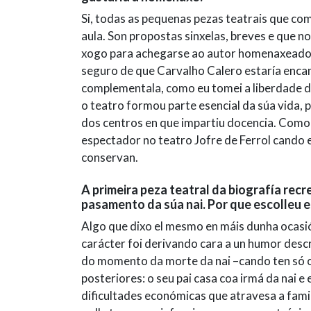
Si, todas as pequenas pezas teatrais que co
aula. Son propostas sinxelas, breves e que 
xogo para achegarse ao autor homenaxeado 
seguro de que Carvalho Calero estaría encan
complementala, como eu tomei a liberdade de
o teatro formou parte esencial da súa vida,
dos centros en que impartiu docencia. Como
espectador no teatro Jofre de Ferrol cando e
conservan.
A primeira peza teatral da biografía rec
pasamento da súa nai. Por que escolleu e
Algo que dixo el mesmo en máis dunha ocasió
carácter foi derivando cara a un humor descr
do momento da morte da nai –cando ten só oi
posteriores: o seu pai casa coa irmá da nai 
dificultades económicas que atravesa a famil