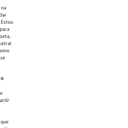
 na
 dar
 Estou
 para
oeta,
eatral
 como
 se
 o
se
artir
o que