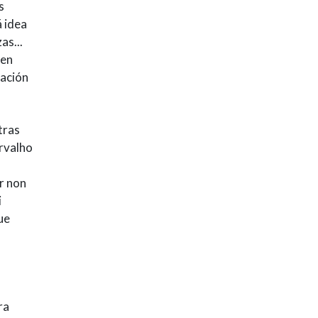
s
á idea
as...
 en
nación
tras
arvalho
r non
i
ue
s
ra