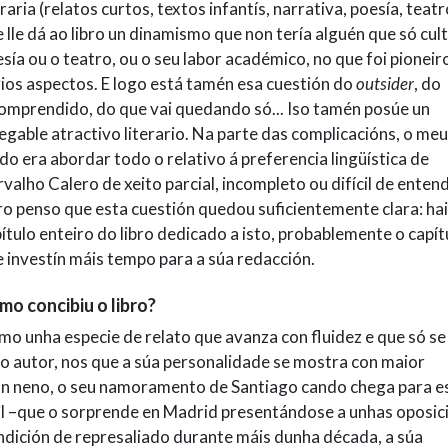
eraria (relatos curtos, textos infantís, narrativa, poesía, teatro
 lle dá ao libro un dinamismo que non tería alguén que só cul
sía ou o teatro, ou o seu labor académico, no que foi pioneir
ios aspectos. E logo está tamén esa cuestión do
outsider
, do
omprendido, do que vai quedando só... Iso tamén posúe un
egable atractivo literario. Na parte das complicacións, o me
o era abordar todo o relativo á preferencia lingüística de
valho Calero de xeito parcial, incompleto ou difícil de entend
o penso que esta cuestión quedou suficientemente clara: hai
ítulo enteiro do libro dedicado a isto, probablemente o capít
 investín máis tempo para a súa redacción.
mo concibiu o libro?
o unha especie de relato que avanza con fluidez e que só se
o autor, nos que a súa personalidade se mostra con maior
a un neno, o seu namoramento de Santiago cando chega para 
vil –que o sorprende en Madrid presentándose a unhas oposic
ondición de represaliado durante máis dunha década, a súa