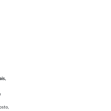
is,
e
osto,