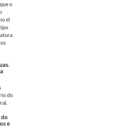
 que o
o
mo el
tipo
ratura
tos
uas.
ta
s
rio do
ral.
e do
os e