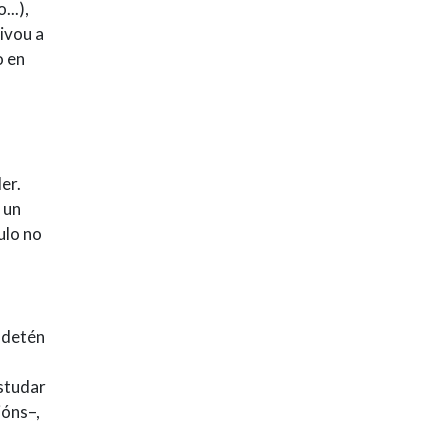
...),
tivou a
o en
u
er.
 un
ulo no
 detén
estudar
ións–,