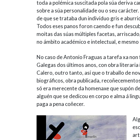
toda a polémica suscitada pola súa deriva ca
sobre a súa personalidade ou o seu carácter.
de que se trataba dun individuo gris e aburr
Todos eses panos foron caendo e fun descubr
moitas das súas múltiples facetas, arriscad
no ámbito académico e intelectual, e mesmo q
No caso de Antonio Fraguas a tarefa xa non 
Galegas dos últimos anos, con obra literaria i
Calero, outro tanto, así que o traballo de no
biográficos, obra publicada, recoñecementos
só era merecente da homenaxe que supón dedi
alguén que se dedicou en corpo e alma á lingua
paga a pena coñecer.
Alg
esc
art