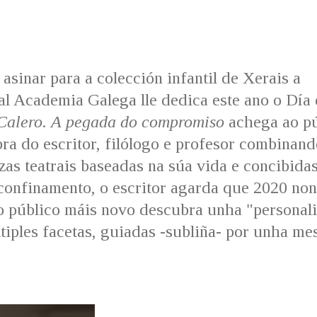
 asinar para a colección infantil de Xerais a
al Academia Galega lle dedica este ano o Día
Calero. A pegada do compromiso
achega ao pú
bra do escritor, filólogo e profesor combinand
zas teatrais baseadas na súa vida e concibida
 confinamento, o escritor agarda que 2020 non
o público máis novo descubra unha "personal
ltiples facetas, guiadas -subliña- por unha m