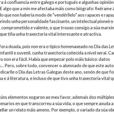
ra á confluencia entre galego e portugués e algunhas opinión
 E algo que a min me afectaba máis como biógrafo: fixérame 
ido que non habería modo de "vendérllelo" aos rapaces e rapaz
indo unha personalidade fascinante, un intelectual pioneiro
o, comprometido e valente, o que trouxo consigo a súa marxi
ue tiña unha traxectoria vital interesante e atractiva.
fora doada, pois non era o típico homenaxeado no Día das Le
nfantil e xuvenil, cunha traxectoria coñecida a nivel xeral. C
vo non era fácil. Había que empezar polo máis básico: datos
... Pero, sobre todo, convencer o alumnado de que este auto
carlle o Día das Letras Galegas deste ano, senón de que fo
 e á literatura, e incluso de que tivo unha traxectoria vital q
úns elementos xogaron ao meu favor, ademais dos múltiple
enarios en que transcorreu a súa vida, o que sempre axuda a
ellar un relato máis ameno. Por exemplo, o variado da súa ob