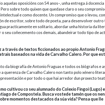
 aquelas oposicións con 54 anos–, unha entrega á docencia
... Pero sobre todo quixen que quedase claro o seu compromis
intelectual e como docente. Un compromiso que o levou, co
 de escritor, sobre todo de poeta, para desenvolver outro 
gua practicamente en solitario, abordar unha historia da lite
r o seu coñecemento cos demais, abandeirar todo tipo de ac
z a través de textos ficcionados ao propio Antonio Frag
atrais baseados na vida de Carvalho Calero. Por que es
o da biografía de Antonio Fraguas e todos os biógrafos e a
a querenza de Carvalho Calero non tanto polo xénero litera
representación e por todo o que hai arredor dun proxecto teat
smo cultivou co seu alumnado do Colexio Fingoi (Lugo) 
antiago de Compostela. Busca vostede tamén que os nen
sobre momentos destacados da súa vida? Pensa que lle