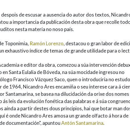
, despois de escusar a ausencia do autor dos textos, Nicandr
tou a importancia da publicación desta obra que recolle tod
uditos nesta materia no noso país.
 de Toponimia,
Ramón Lorenzo
, destacou o gran labor de edic
n exhaustivo índice de temas de grande utilidade para o lect
ademia e editor da obra, comezou a súa intervención deb
 en Santa Eulalia de Bóveda, na súa mocidade ingresou no
ólogo Francisco Vázquez Saco, quen o introduciría no estud
tir de 1964, Nicandro Ares encamiña o seu interese cara á cie
or Santamarina, se basea na dilucidación da orixe dos nomes
 ás leis da evolución fonética das palabras e á súa congruen
 aínda a partir destes dous principios, hai que botar man do
aquí é onde Nicandro Ares amosa un grande olfacto á hora de
 de documentación", apuntou
Antón Santamarina
.