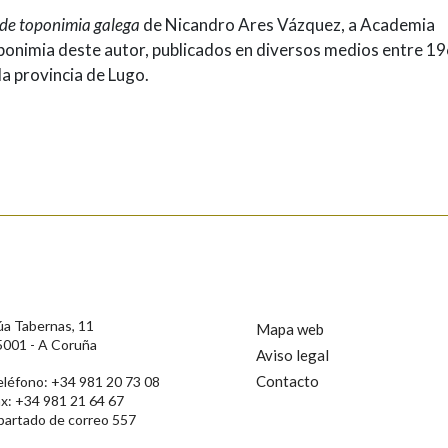
de toponimia galega
de Nicandro Ares Vázquez, a Academia
ponimia deste autor, publicados en diversos medios entre 19
a provincia de Lugo.
úa Tabernas, 11
Mapa web
5001 - A Coruña
Aviso legal
Contacto
eléfono: +34 981 20 73 08
ax: +34 981 21 64 67
partado de correo 557