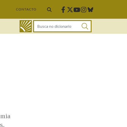
Facebook
Twitter
Instagram
Bluesky
Youtube
CONTACTO
DICIONARIO
emia
s.