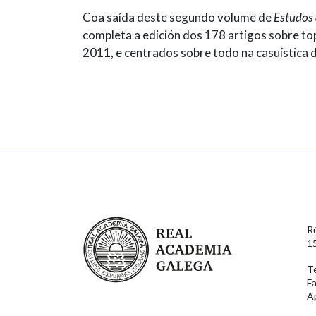
Coa saída deste segundo volume de
Estudos 
completa a edición dos 178 artigos sobre to
2011, e centrados sobre todo na casuística d
Real Academia Galega
R
1
T
F
A