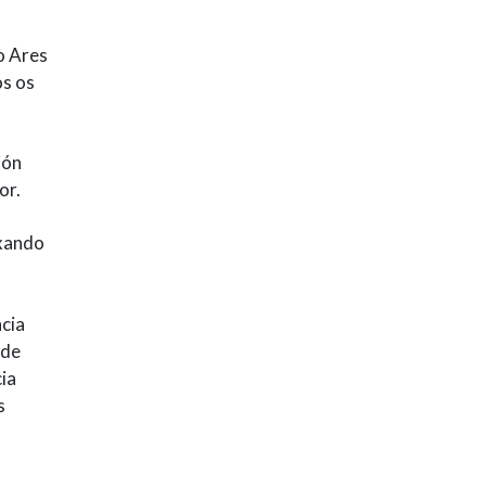
o Ares
os os
ión
or.
uxando
o
ncia
 de
cia
s