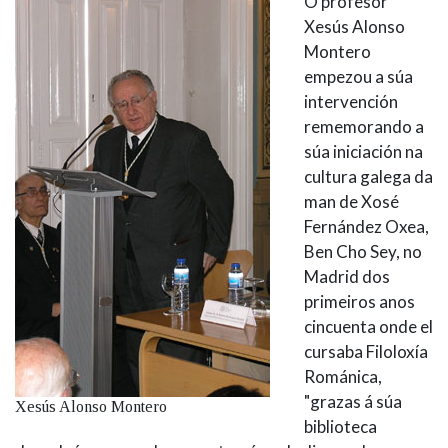
O profesor
Xesús Alonso
Montero
empezou a súa
intervención
rememorando a
súa iniciación na
cultura galega da
man de Xosé
Fernández Oxea,
Ben Cho Sey, no
Madrid dos
primeiros anos
cincuenta onde el
cursaba Filoloxía
Románica,
"grazas á súa
Xesús Alonso Montero
biblioteca