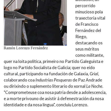
percorrido
minucioso pola
traxectoria vital
de Francisco
Fernández del
Riego,
destacando os
Ramón Lorenzo Fernández
seus méritos
como militante,
quer na loita política, primeiro no Partido Galeguista e
logo no Partido Socialista de Galicia; quer no eido
cultural, participando na fundación de Galaxia,
Grial
,
colaborando coa
Industrias Pesqueras
de Paz Andrade
ou dirixindo o suplemento literario do xornal
La Noche
.
"Comprometeuse coa nosa patria desde a adolescencia,
e a morte privouno de asistir á defenestración da nosa
identidade e da nosa lingua", concluíu Lorenzo.