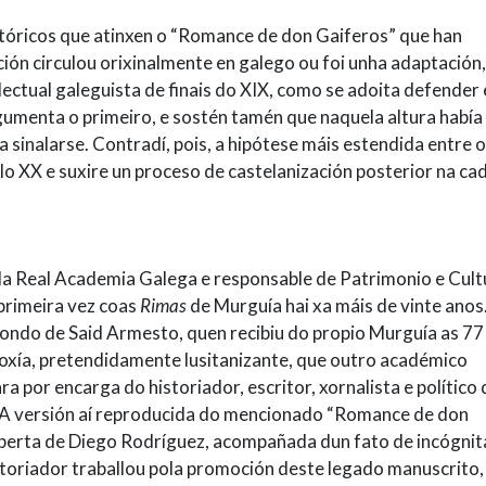
stóricos que atinxen o “Romance de don Gaiferos” que han
ción circulou orixinalmente en galego ou foi unha adaptación,
ectual galeguista de finais do XIX, como se adoita defender 
gumenta o primeiro, e sostén tamén que naquela altura había
sinalarse. Contradí, pois, a hipótese máis estendida entre 
ulo XX e suxire un proceso de castelanización posterior na ca
 Real Academia Galega e responsable de Patrimonio e Cult
 primeira vez coas
Rimas
de Murguía hai xa máis de vinte anos.
 fondo de Said Armesto, quen recibiu do propio Murguía as 77 
oxía, pretendidamente lusitanizante, que outro académico
 por encarga do historiador, escritor, xornalista e político 
n. A versión aí reproducida do mencionado “Romance de don
uberta de Diego Rodríguez, acompañada dun fato de incógnit
toriador traballou pola promoción deste legado manuscrito,