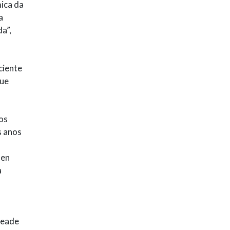
ica da
a
a”,
ciente
que
os
s anos
 en
a
Beade