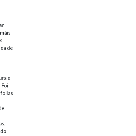
en
 máis
os
dea de
ura e
 Foi
follas
de
as,
 do