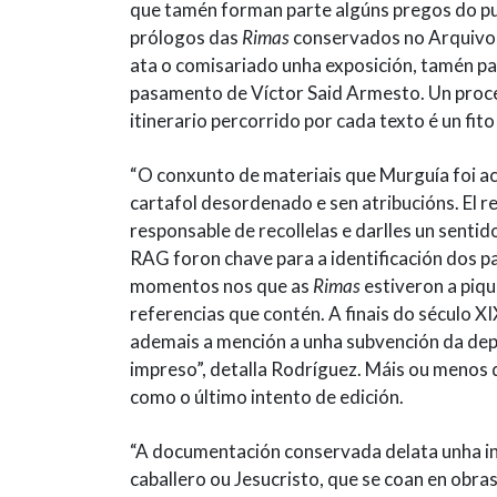
que tamén forman parte algúns pregos do pu
prólogos das
Rimas
conservados no Arquivo d
ata o comisariado unha exposición, tamén p
pasamento de Víctor Said Armesto. Un proces
itinerario percorrido por cada texto é un fit
“O conxunto de materiais que Murguía foi a
cartafol desordenado e sen atribucións. El 
responsable de recollelas e darlles un sentid
RAG foron chave para a identificación dos pa
momentos nos que as
Rimas
estiveron a piqu
referencias que contén. A finais do século X
ademais a mención a unha subvención da depu
impreso”, detalla Rodríguez. Máis ou menos 
como o último intento de edición.
“A documentación conservada delata unha in
caballero ou Jesucristo, que se coan en obra