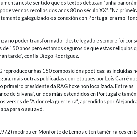
argumenta neste sentido que os textos debuxan “unha panorám
se pode ver nas recollas dos anos 80 no século XX”. “Na primeir
rtemente galeguizado e a conexión con Portugal era moi fond
za no poder transformador deste legado e sempre foi cons
is de 150 anos pero estamos seguros de que estas reliquias 
rán tarde”, confía Diego Rodríguez.
G reproduce unhas 150 composicións poéticas: as incluídas n
uía, mais outras publicadas con retoques por Lois Carré no
o primeiro presidente da RAG hoxe non localizada. Entre as
ce de Silvana”, un dos máis estendidos en Portugal e tamén
os versos de “A doncela guerreira”, aprendidos por Alejandr
laba para o seu avó.
1972) medrou en Monforte de Lemos e ten tamén raíces en 