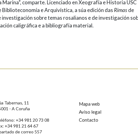
a Marina”, comparte. Licenciado en Xeografía e Historia USC
Biblioteconomía e Arquivística, a súa edición das
Rimas
de
investigación sobre temas rosalianos e de investigación so
ción caligráfica e a bibliografía material.
úa Tabernas, 11
Mapa web
5001 - A Coruña
Aviso legal
Contacto
eléfono: +34 981 20 73 08
ax: +34 981 21 64 67
partado de correo 557