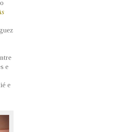
ro
As
íguez
ntre
s e
ié e