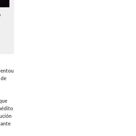
o
sentou
 de
 que
inédito
lución
vante