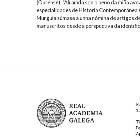
(Ourense). “Alí aínda son o neno da miña avo
especialidades de Historia Contemporánea e 
Murguía súmase a unha nómina de artigos de 
manuscritos desde a perspectiva da identifica
Real Academia Galega
R
1
T
F
A