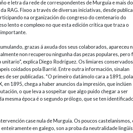
ño e letra da rede de correspondentes de Murguía e mais d
a RAG. Fíxoo a través de diversas iniciativas, desde public
articipando na organización do congreso do centenario do
o lento e complexo no que esta edición crítica que traza o
o importante.
cumulando, grazas á axuda dos seus colaborados, apareceu 
realmente non recuperou ningunha das pezas populares, pero f
o unitario”, explica Diego Rodríguez. Os limiares conservados
peis coidados pola Barrié. Entre outra información, sinalan
es de ser publicadas. “O primeiro datámolo cara a 1891, pol
IX, en 1895, chega a haber anuncios da impresión, que inclúen
tación, o que leva a sospeitar que algo puido chegar a ser
da mesma época é o segundo prólogo, que se ten identificad
tervención case nula de Murguía. Os poucos castelanismos,
s enteiramente en galego, son a proba da neutralidade lingüís