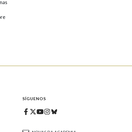
 nas
bre
SÍGUENOS
Facebook
Twitter
Instagram
Bluesky
Youtube