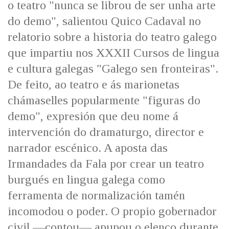
o teatro "nunca se librou de ser unha arte
IDENTIDADE CORPORATIVA
Facebook
Twitter
Youtube
Instagram
Bluesky
FIGURAS HOMENAXEADAS
do demo", salientou Quico Cadaval no
MARCIAL DEL ADALID
HISTORIA
relatorio sobre a historia do teatro galego
CASA-MUSEO EMILIA PARDO
BAZÁN
60 ANOS DLG
que impartiu nos XXXII Cursos de lingua
PRIMAVERA DAS LETRAS
e cultura galegas "Galego sen fronteiras".
PORTAL DAS PALABRAS
De feito, ao teatro e ás marionetas
chámaselles popularmente "figuras do
demo", expresión que deu nome á
intervención do dramaturgo, director e
narrador escénico. A aposta das
Irmandades da Fala por crear un teatro
burgués en lingua galega como
ferramenta de normalización tamén
incomodou o poder. O propio gobernador
civil —contou— apupou o elenco durante