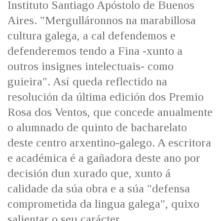
Instituto Santiago Apóstolo de Buenos
IDENTIDADE CORPORATIVA
Facebook
Twitter
Youtube
Instagram
Bluesky
FIGURAS HOMENAXEADAS
Aires. "Mergulláronnos na marabillosa
MARCIAL DEL ADALID
HISTORIA
cultura galega, a cal defendemos e
CASA-MUSEO EMILIA PARDO
BAZÁN
60 ANOS DLG
defenderemos tendo a Fina -xunto a
PRIMAVERA DAS LETRAS
outros insignes intelectuais- como
PORTAL DAS PALABRAS
guieira". Así queda reflectido na
resolución da última edición dos Premio
Rosa dos Ventos, que concede anualmente
o alumnado de quinto de bacharelato
deste centro arxentino-galego. A escritora
e académica é a gañadora deste ano por
decisión dun xurado que, xunto á
calidade da súa obra e a súa "defensa
comprometida da lingua galega", quixo
salientar o seu carácter.