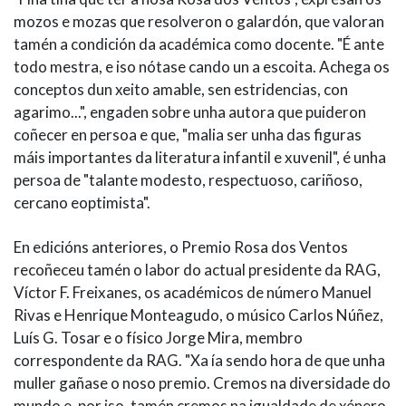
mozos e mozas que resolveron o galardón, que valoran
tamén a condición da académica como docente. "É ante
todo mestra, e iso nótase cando un a escoita. Achega os
conceptos dun xeito amable, sen estridencias, con
agarimo...", engaden sobre unha autora que puideron
coñecer en persoa e que, "malia ser unha das figuras
máis importantes da literatura infantil e xuvenil", é unha
persoa de "talante modesto, respectuoso, cariñoso,
cercano eoptimista".
En edicións anteriores, o Premio Rosa dos Ventos
recoñeceu tamén o labor do actual presidente da RAG,
Víctor F. Freixanes, os académicos de número Manuel
Rivas e Henrique Monteagudo, o músico Carlos Núñez,
Luís G. Tosar e o físico Jorge Mira, membro
correspondente da RAG. "Xa ía sendo hora de que unha
muller gañase o noso premio. Cremos na diversidade do
mundo e, por iso, tamén cremos na igualdade de xénero.