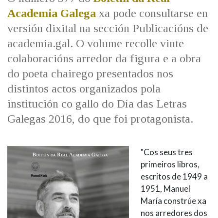
IDENTIDADE CORPORATIVA
Facebook
Twitter
Youtube
Instagram
Bluesky
Academia Galega
xa pode consultarse en
FIGURAS HOMENAXEADAS
MARCIAL DEL ADALID
versión dixital na sección Publicacións de
HISTORIA
CASA-MUSEO EMILIA PARDO
academia.gal. O volume recolle vinte
BAZÁN
60 ANOS DLG
colaboracións arredor da figura e a obra
PRIMAVERA DAS LETRAS
do poeta chairego presentados nos
PORTAL DAS PALABRAS
distintos actos organizados pola
institución co gallo do Día das Letras
Galegas 2016, do que foi protagonista.
"Cos seus tres
primeiros libros,
escritos de 1949 a
1951, Manuel
María constrúe xa
nos arredores dos