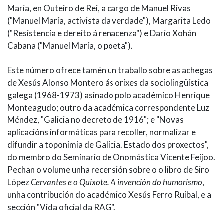
María, en Outeiro de Rei, a cargo de Manuel Rivas
("Manuel María, activista da verdade"), Margarita Ledo
("Resistencia e dereito á renacenza") e Darío Xohán
Cabana ("Manuel María, o poeta").
Este número ofrece tamén un traballo sobre as achegas
de Xesús Alonso Montero ás orixes da sociolingüística
galega (1968-1973) asinado polo académico Henrique
Monteagudo; outro da académica correspondente Luz
Méndez, "Galicia no decreto de 1916"; e "Novas
aplicacións informáticas para recoller, normalizar e
difundir a toponimia de Galicia. Estado dos proxectos",
do membro do Seminario de Onomástica Vicente Feijoo.
Pechan o volume unha recensión sobre o o libro de Siro
López
Cervantes e o Quixote. A invención do humorismo
,
unha contribución do académico Xesús Ferro Ruibal, e a
sección "Vida oficial da RAG".