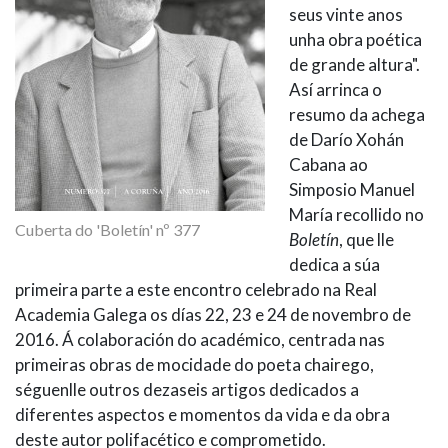
seus vinte anos
unha obra poética
de grande altura".
Así arrinca o
resumo da achega
de Darío Xohán
Cabana ao
Simposio Manuel
María recollido no
Cuberta do 'Boletín' nº 377
Boletín
, que lle
dedica a súa
primeira parte a este encontro celebrado na Real
Academia Galega os días 22, 23 e 24 de novembro de
2016. Á colaboración do académico, centrada nas
primeiras obras de mocidade do poeta chairego,
séguenlle outros dezaseis artigos dedicados a
diferentes aspectos e momentos da vida e da obra
deste autor polifacético e comprometido.