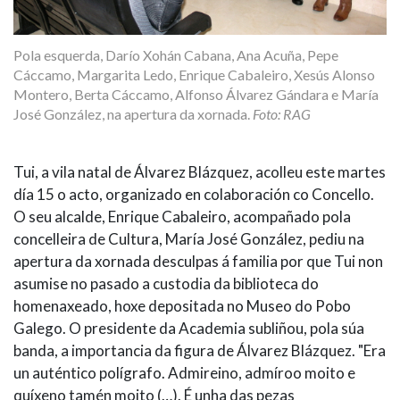
Pola esquerda, Darío Xohán Cabana, Ana Acuña, Pepe
Cáccamo, Margarita Ledo, Enrique Cabaleiro, Xesús Alonso
Montero, Berta Cáccamo, Alfonso Álvarez Gándara e María
José González, na apertura da xornada.
Foto: RAG
Tui, a vila natal de Álvarez Blázquez, acolleu este martes
día 15 o acto, organizado en colaboración co Concello.
O seu alcalde, Enrique Cabaleiro, acompañado pola
concelleira de Cultura, María José González, pediu na
apertura da xornada desculpas á familia por que Tui non
asumise no pasado a custodia da biblioteca do
homenaxeado, hoxe depositada no Museo do Pobo
Galego. O presidente da Academia subliñou, pola súa
banda, a importancia da figura de Álvarez Blázquez. "Era
un auténtico polígrafo. Admireino, admíroo moito e
quíxeno tamén moito (…). É unha das pezas