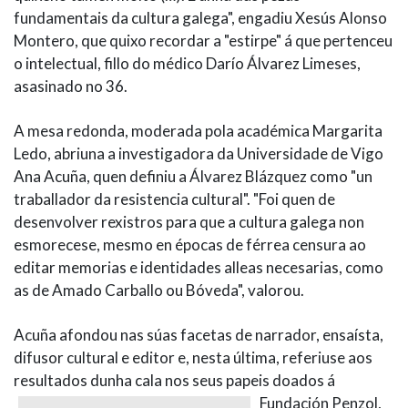
fundamentais da cultura galega", engadiu Xesús Alonso
Montero, que quixo recordar a "estirpe" á que pertenceu
o intelectual, fillo do médico Darío Álvarez Limeses,
asasinado no 36.
A mesa redonda, moderada pola académica Margarita
Ledo, abriuna a investigadora da Universidade de Vigo
Ana Acuña, quen definiu a Álvarez Blázquez como "un
traballador da resistencia cultural". "Foi quen de
desenvolver rexistros para que a cultura galega non
esmorecese, mesmo en épocas de férrea censura ao
editar memorias e identidades alleas necesarias, como
as de Amado Carballo ou Bóveda", valorou.
Acuña afondou nas súas facetas de narrador, ensaísta,
difusor cultural e editor e, nesta última, referiuse aos
resultados dunha cala nos seus
papeis doados á
Fundación Penzol,