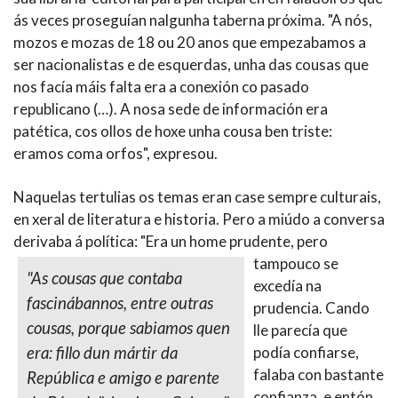
ás veces proseguían nalgunha taberna próxima. "A nós,
mozos e mozas de 18 ou 20 anos que empezabamos a
ser nacionalistas e de esquerdas, unha das cousas que
nos facía máis falta era a conexión co pasado
republicano (…). A nosa sede de información era
patética, cos ollos de hoxe unha cousa ben triste:
eramos coma orfos", expresou.
Naquelas tertulias os temas eran case sempre culturais,
en xeral de literatura e historia. Pero a miúdo a conversa
derivaba á política: "Era
un home prudente, pero
tampouco se
"As cousas que contaba
excedía na
fascinábannos, entre outras
prudencia. Cando
cousas, porque sabiamos quen
lle parecía que
era: fillo dun mártir da
podía confiarse,
falaba con bastante
República e amigo e parente
confianza, e entón