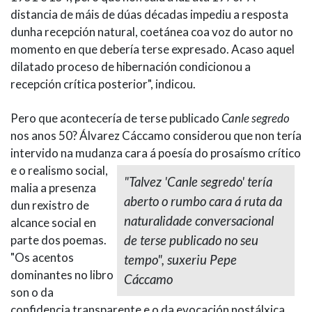
distancia de máis de dúas décadas impediu a resposta
dunha recepción natural, coetánea coa voz do autor no
momento en que debería terse expresado. Acaso aquel
dilatado proceso de hibernación condicionou a
recepción crítica posterior", indicou.
Pero que acontecería de terse publicado
Canle segredo
nos anos 50? Álvarez Cáccamo considerou que non tería
intervido na mudanza cara á poesía do prosaísmo crítico
e o
realismo social,
"Talvez 'Canle segredo' tería
malia a presenza
aberto o rumbo cara á ruta da
dun rexistro de
naturalidade conversacional
alcance social en
parte dos poemas.
de terse publicado no seu
"Os acentos
tempo", suxeriu Pepe
dominantes no libro
Cáccamo
son o da
confidencia transparente e o da evocación nostálxica.