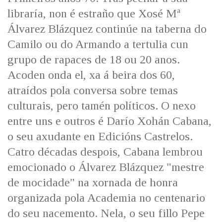
IDENTIDADE CORPORATIVA
Facebook
Twitter
Youtube
Instagram
Bluesky
libraría, non é estraño que Xosé Mª
FIGURAS HOMENAXEADAS
MARCIAL DEL ADALID
Álvarez Blázquez continúe na taberna do
HISTORIA
CASA-MUSEO EMILIA PARDO
Camilo ou do Armando a tertulia cun
BAZÁN
60 ANOS DLG
grupo de rapaces de 18 ou 20 anos.
PRIMAVERA DAS LETRAS
Acoden onda el, xa á beira dos 60,
PORTAL DAS PALABRAS
atraídos pola conversa sobre temas
culturais, pero tamén políticos. O nexo
entre uns e outros é Darío Xohán Cabana,
o seu axudante en Edicións Castrelos.
Catro décadas despois, Cabana lembrou
emocionado o Álvarez Blázquez "mestre
de mocidade" na xornada de honra
organizada pola Academia no centenario
do seu nacemento. Nela, o seu fillo Pepe