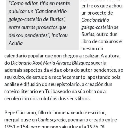
"Como editor, tiña en mente
entre os que achou
publicar un 'Cancioneiriño
un proxecto de
galego-castelán de Burlas',
Cancioneiriño
entre outras proxectos que
galego-castelán de
Burlas
, outro dun
deixou pendentes", indicou
libro de conxuros e
Acuña
mesmo un
calendario popular que non chegou a realizar. A autora
do
Dicionario Xosé María Álvarez Blázquez
suxeriu
ademais aspectos da vida e obra do autor pendentes, ao
seu xuízo, de estudo e recoñecemento, apostando pola
análise e difusión do seu epistolario, a creación dun
roteiro literario en Tui baseado na súa obra ou a
recolección dos colofóns dos seus libros.
Pepe Cáccamo, fillo do homenaxeado e escritor,
mergullouse en
Canle segredo
, poemario creado entre
1951 e 154, pero que non saíu á luz ata 1976. "A