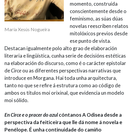
momento, construída
conscientemente desde o
feminismo, as súas dúas
novelas reescriben relatos
María Xesús Nogueira
mitolóxicos previos desde
ese punto de vista.
Destacan igualmente polo alto grao de elaboración
literaria e lingüística, cunha serie de decisións estéticas
na elaboración do discurso, como é o carácter epistolar
de
Circe
ou as diferentes perspectivas narrativas que
introduce en Morgana. Hai toda unha arquitectura,
tanto no que se refire á estrutura como ao código de
ambos os títulos moi orixinal, que evidencia un modelo
moi sólido.
En Circe e o pracer do azul
cóntanos A Odisea desde a
perspectiva da feiticeira que lle dá nome á novela e
Penélope. É unha continuidade do camiño