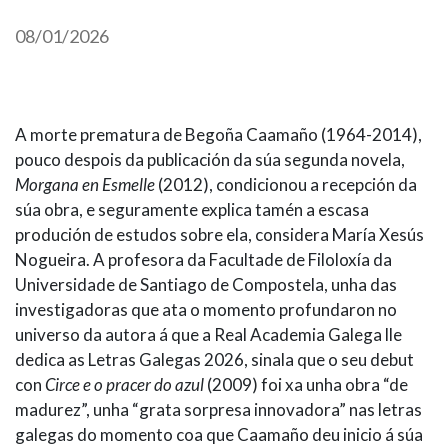
IDENTIDADE CORPORATIVA
Facebook
Twitter
Youtube
Instagram
Bluesky
FIGURAS HOMENAXEADAS
08/01/2026
MARCIAL DEL ADALID
HISTORIA
CASA-MUSEO EMILIA PARDO
BAZÁN
60 ANOS DLG
PRIMAVERA DAS LETRAS
A morte prematura de Begoña Caamaño (1964-2014),
PORTAL DAS PALABRAS
pouco despois da publicación da súa segunda novela,
Morgana en Esmelle
(2012), condicionou a recepción da
súa obra, e seguramente explica tamén a escasa
produción de estudos sobre ela, considera María Xesús
Nogueira. A profesora da Facultade de Filoloxía da
Universidade de Santiago de Compostela, unha das
investigadoras que ata o momento profundaron no
universo da autora á que a Real Academia Galega lle
dedica as Letras Galegas 2026, sinala que o seu debut
con
Circe e o pracer do azul
(2009) foi xa unha obra “de
madurez”, unha “grata sorpresa innovadora” nas letras
galegas do momento coa que Caamaño deu inicio á súa