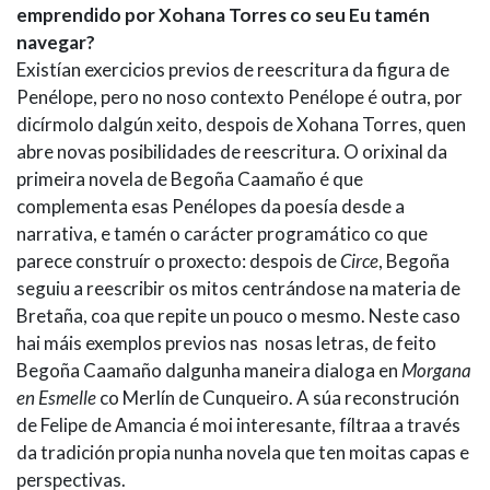
emprendido por Xohana Torres co seu Eu tamén
navegar?
Existían exercicios previos de reescritura da figura de
Penélope, pero no noso contexto Penélope é outra, por
dicírmolo dalgún xeito, despois de Xohana Torres, quen
abre novas posibilidades de reescritura. O orixinal da
primeira novela de Begoña Caamaño é que
complementa esas Penélopes da poesía desde a
narrativa, e tamén o carácter programático co que
parece construír o proxecto: despois de
Circe
, Begoña
seguiu a reescribir os mitos centrándose na materia de
Bretaña, coa que repite un pouco o mesmo. Neste caso
hai máis exemplos previos nas nosas letras, de feito
Begoña Caamaño dalgunha maneira dialoga en
Morgana
en Esmelle
co Merlín de Cunqueiro. A súa reconstrución
de Felipe de Amancia é moi interesante, fíltraa a través
da tradición propia nunha novela que ten moitas capas e
perspectivas.