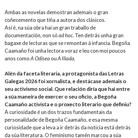
Ambas as novelas demostran ademais o gran
coñecemento que tiña a autora dos clásicos.
Así é, na súa obra hai un gran traballo de
documentación, non só
ad hoc
. Ten detrás unha gran
bagaxe de lecturas que se remontan á infancia. Begoña
Caamaño foi unha lectora voraz e leu con moi poucos
anos como
A Odisea
ou
A Ilíada.
Alén da faceta literaria, a protagonista das Letras
Galegas 2026 foi xornalista, e destácase ademais o
seu activismo social. Que relación diría que hai entre
a súa maneira de exercer o seu oficio, a Begoña
Caamaño activista e o proxecto literario que definiu?
A curiosidade é un dos trazos fundamentais da
personalidade de Begoña Caamaño, e esa mesma
curiosidade que a leva a ir detrás da noticia está detrás
da súa literatura. O feminismo tamén marcou a súa