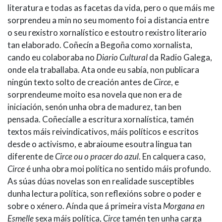
literatura e todas as facetas da vida, pero o que máis me
sorprendeu a min no seu momento foi a distancia entre
o seu rexistro xornalístico e estoutro rexistro literario
tan elaborado. Coñecín a Begoña como xornalista,
cando eu colaboraba no
Diario Cultural
da Radio Galega,
onde ela traballaba. Ata onde eu sabía, non publicara
ningún texto solto de creación antes de
Circe
, e
sorprendeume moito esa novela que non era de
iniciación, senón unha obra de madurez, tan ben
pensada. Coñecíalle a escritura xornalística, tamén
textos máis reivindicativos, máis políticos e escritos
desde o activismo, e abraioume esoutra lingua tan
diferente de
Circe ou o pracer do azul
. En calquera caso,
Circe
é unha obra moi política no sentido máis profundo.
As súas dúas novelas son en realidade susceptibles
dunha lectura política, son reflexións sobre o poder e
sobre o xénero. Aínda que á primeira vista
Morgana en
Esmelle
sexa máis política,
Circe
tamén ten unha carga