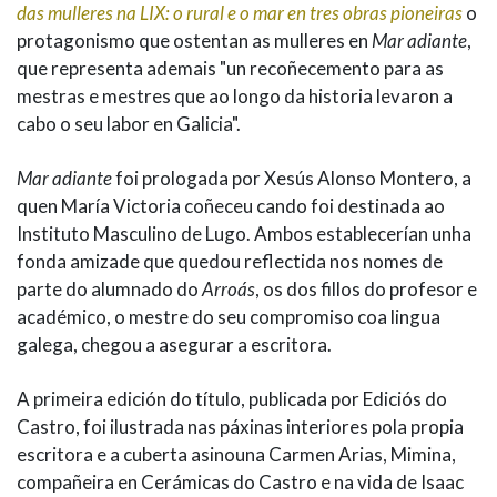
das mulleres na LIX: o rural e o mar en tres obras pioneiras
o
protagonismo que ostentan as mulleres en
Mar adiante
,
que representa ademais "un recoñecemento para as
mestras e mestres que ao longo da historia levaron a
cabo o seu labor en Galicia".
Mar adiante
foi prologada por Xesús Alonso Montero, a
quen María Victoria coñeceu cando foi destinada ao
Instituto Masculino de Lugo. Ambos establecerían unha
fonda amizade que quedou reflectida nos nomes de
parte do alumnado do
Arroás
, os dos fillos do profesor e
académico, o mestre do seu compromiso coa lingua
galega, chegou a asegurar a escritora.
A primeira edición do título, publicada por Ediciós do
Castro, foi ilustrada nas páxinas interiores pola propia
escritora e a cuberta asinouna Carmen Arias, Mimina,
compañeira en Cerámicas do Castro e na vida de Isaac