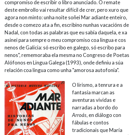
compromiso de escribir o libro anunciado. O remate
deste embrollo vai resultar difícil de crer, pero xuro que
agora non minto: unha noite soñei Mar adiante enteiro,
desde o comezo ata a fin, escribino nunhas vacacións de
Nadal, con todas as palabras que eu sabía daquela, e xa
asinei para sempre o meu compromiso coa lingua e cos
nenos de Galicia: só escribo en galego, só escribo para
nenos", rememoraba ela mesma no Congreso de Poetas
Alófonos en Lingua Galega (1993), onde definiu a súa
relación coa lingua como unha "amorosa autofonía".
O lirismo, a tenrura e a
fantasía marcan as
aventuras vividas e
narradas a bordo do
Arroás
, en diálogo con
fábulas e contos
tradicionais que María