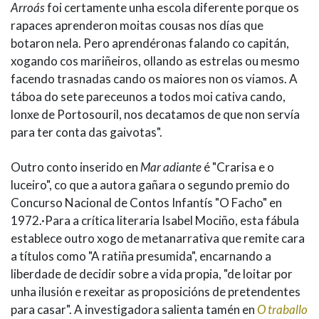
Arroás
foi certamente unha escola diferente porque os
rapaces aprenderon moitas cousas nos días que
botaron nela. Pero aprendéronas falando co capitán,
xogando cos mariñeiros, ollando as estrelas ou mesmo
facendo trasnadas cando os maiores non os viamos. A
táboa do sete pareceunos a todos moi cativa cando,
lonxe de Portosouril, nos decatamos de que non servía
para ter conta das gaivotas".
Outro conto inserido en
Mar adiante
é "Crarisa e o
luceiro", co que a autora gañara o segundo premio do
Concurso Nacional de Contos Infantís "O Facho" en
1972.·Para a crítica literaria Isabel Mociño, esta fábula
establece outro xogo de metanarrativa que remite cara
a títulos como "A ratiña presumida", encarnando a
liberdade de decidir sobre a vida propia, "de loitar por
unha ilusión e rexeitar as proposicións de pretendentes
para casar". A investigadora salienta tamén en
O traballo