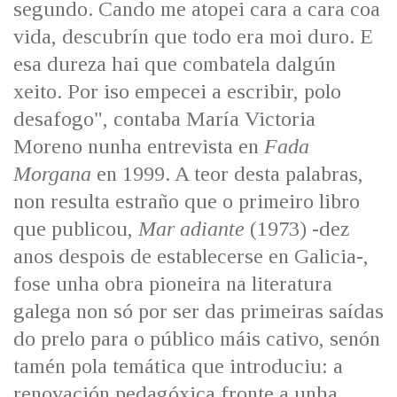
segundo. Cando me atopei cara a cara coa
IDENTIDADE CORPORATIVA
Facebook
Twitter
Youtube
Instagram
Bluesky
FIGURAS HOMENAXEADAS
vida, descubrín que todo era moi duro. E
MARCIAL DEL ADALID
HISTORIA
esa dureza hai que combatela dalgún
CASA-MUSEO EMILIA PARDO
BAZÁN
60 ANOS DLG
xeito. Por iso empecei a escribir, polo
PRIMAVERA DAS LETRAS
desafogo", contaba María Victoria
PORTAL DAS PALABRAS
Moreno nunha entrevista en
Fada
Morgana
en 1999. A teor desta palabras,
non resulta estraño que o primeiro libro
que publicou,
Mar adiante
(1973) -dez
anos despois de establecerse en Galicia-,
fose unha obra pioneira na literatura
galega non só por ser das primeiras saídas
do prelo para o público máis cativo, senón
tamén pola temática que introduciu: a
renovación pedagóxica fronte a unha