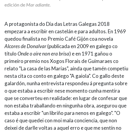
edición de
Mar adiante
.
A protagonista do Día das Letras Galegas 2018
empezara a escribir en castelán e para adultos. En 1969
quedou finalista no Premio Café Gijón coa novela
Alcores de Donalvar
(publicada en 2009 en galego co
título
Onde o aire non era brisa
) e en 1971 gañou o
primeiro premio nos Xogos Florais de Guimaraes co
relato "La casa de las Marías", aínda que tamén competiu
nesta cita co conto en galego "A gaiola". Co gallo deste
galardón, nunha entrevista respondeu á pregunta sobre
o que estaba a escribir nese momento cunha mentira
que se converteu en realidade: en lugar de confesar que
non estaba traballando en ningunha obra, asegurou que
estaba a escribir "un libriño para nenos en galego". "O
caso é que quedei con moi mala conciencia, que non
deixei de darlle voltas a aquel erro e que me sentín no