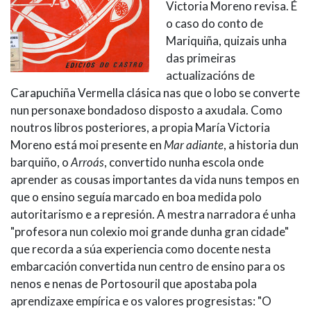
Victoria Moreno revisa. É
o caso do conto de
Mariquiña, quizais unha
das primeiras
actualizacións de
Carapuchiña Vermella clásica nas que o lobo se converte
nun personaxe bondadoso disposto a axudala. Como
noutros libros posteriores, a propia María Victoria
Moreno está moi presente en
Mar adiante
, a historia dun
barquiño, o
Arroás
, convertido nunha escola onde
aprender as cousas importantes da vida nuns tempos en
que o ensino seguía marcado en boa medida polo
autoritarismo e a represión. A mestra narradora é unha
"profesora nun colexio moi grande dunha gran cidade"
que recorda a súa experiencia como docente nesta
embarcación convertida nun centro de ensino para os
nenos e nenas de Portosouril que apostaba pola
aprendizaxe empírica e os valores progresistas: "O