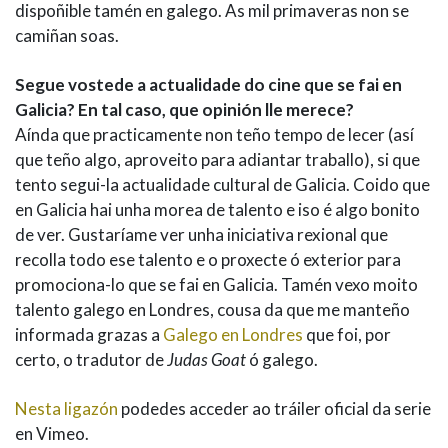
dispoñible tamén en galego. As mil primaveras non se
camiñan soas.
Segue vostede a actualidade do cine que se fai en
Galicia? En tal caso, que opinión lle merece?
Aínda que practicamente non teño tempo de lecer (así
que teño algo, aproveito para adiantar traballo), si que
tento segui-la actualidade cultural de Galicia. Coido que
en Galicia hai unha morea de talento e iso é algo bonito
de ver. Gustaríame ver unha iniciativa rexional que
recolla todo ese talento e o proxecte ó exterior para
promociona-lo que se fai en Galicia. Tamén vexo moito
talento galego en Londres, cousa da que me manteño
informada grazas a
Galego en Londres
que foi, por
certo, o tradutor de
Judas Goat
ó galego.
Nesta ligazón
podedes acceder ao tráiler oficial da serie
en Vimeo.