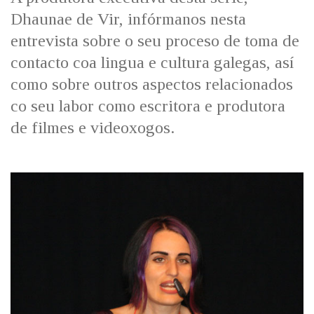
IDENTIDADE CORPORATIVA
Facebook
Twitter
Youtube
Instagram
Bluesky
Dhaunae de Vir, infórmanos nesta
FIGURAS HOMENAXEADAS
MARCIAL DEL ADALID
entrevista sobre o seu proceso de toma de
HISTORIA
CASA-MUSEO EMILIA PARDO
contacto coa lingua e cultura galegas, así
BAZÁN
60 ANOS DLG
como sobre outros aspectos relacionados
PRIMAVERA DAS LETRAS
co seu labor como escritora e produtora
PORTAL DAS PALABRAS
de filmes e videoxogos.