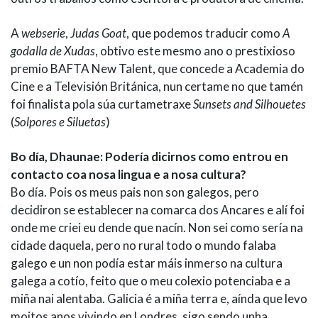
A
webserie
,
Judas Goat
, que podemos traducir como
A
godalla de Xudas
, obtivo este mesmo ano o prestixioso
premio BAFTA New Talent, que concede a Academia do
Cine e a Televisión Británica, nun certame no que tamén
foi finalista pola súa curtametraxe
Sunsets and Silhouetes
(
Solpores e Siluetas
)
Bo día, Dhaunae: Podería dicirnos como entrou en
contacto coa nosa lingua e a nosa cultura?
Bo día. Pois os meus pais non son galegos, pero
decidiron se establecer na comarca dos Ancares e alí foi
onde me criei eu dende que nacín. Non sei como sería na
cidade daquela, pero no rural todo o mundo falaba
galego e un non podía estar máis inmerso na cultura
galega a cotío, feito que o meu colexio potenciaba e a
miña nai alentaba. Galicia é a miña terra e, aínda que levo
moitos anos vivindo en Londres, sigo sendo unha