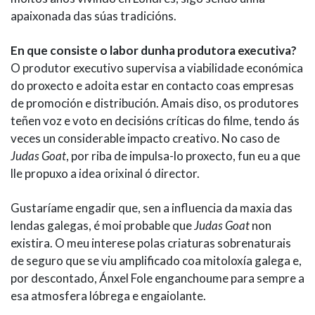
apaixonada das súas tradicións.
En que consiste o labor dunha produtora executiva?
O produtor executivo supervisa a viabilidade económica
do proxecto e adoita estar en contacto coas empresas
de promoción e distribución. Amais diso, os produtores
teñen voz e voto en decisións críticas do filme, tendo ás
veces un considerable impacto creativo. No caso de
Judas Goat
, por riba de impulsa-lo proxecto, fun eu a que
lle propuxo a idea orixinal ó director.
Gustaríame engadir que, sen a influencia da maxia das
lendas galegas, é moi probable que
Judas Goat
non
existira. O meu interese polas criaturas sobrenaturais
de seguro que se viu amplificado coa mitoloxía galega e,
por descontado, Ánxel Fole enganchoume para sempre a
esa atmosfera lóbrega e engaiolante.