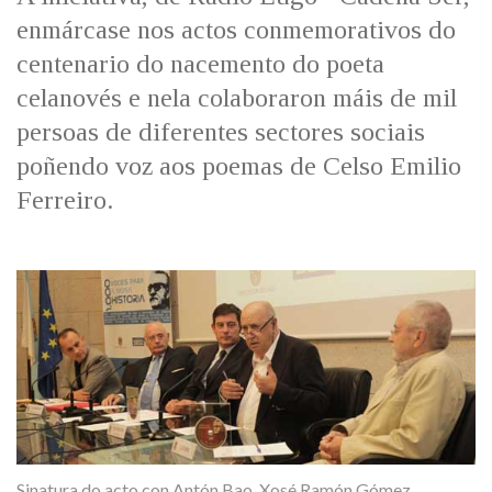
IDENTIDADE CORPORATIVA
Facebook
Twitter
Youtube
Instagram
Bluesky
enmárcase nos actos conmemorativos do
FIGURAS HOMENAXEADAS
MARCIAL DEL ADALID
centenario do nacemento do poeta
HISTORIA
CASA-MUSEO EMILIA PARDO
celanovés e nela colaboraron máis de mil
BAZÁN
60 ANOS DLG
persoas de diferentes sectores sociais
PRIMAVERA DAS LETRAS
poñendo voz aos poemas de Celso Emilio
PORTAL DAS PALABRAS
Ferreiro.
Sinatura do acto con Antón Bao, Xosé Ramón Gómez