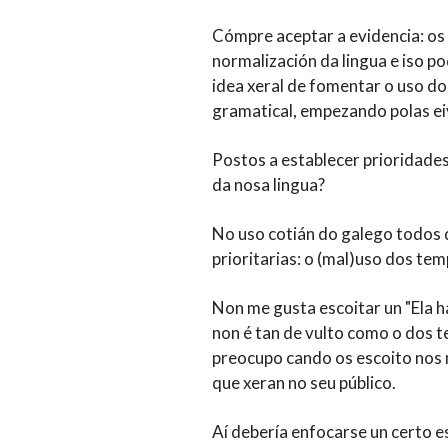
Cómpre aceptar a evidencia: os
normalización da lingua e iso po
idea xeral de fomentar o uso do
gramatical, empezando polas ei
Postos a establecer prioridade
da nosa lingua?
No uso cotián do galego todos 
prioritarias: o (mal)uso dos t
Non me gusta escoitar un "Ela ha
non é tan de vulto como o dos t
preocupo cando os escoito nos 
que xeran no seu público.
Aí debería enfocarse un certo e