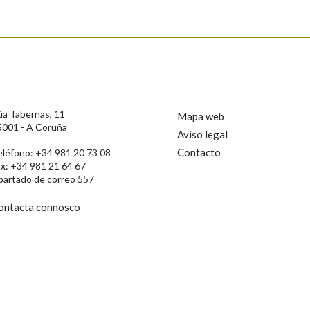
úa Tabernas, 11
Mapa web
5001 - A Coruña
Aviso legal
Contacto
eléfono: +34 981 20 73 08
ax: +34 981 21 64 67
partado de correo 557
ontacta connosco