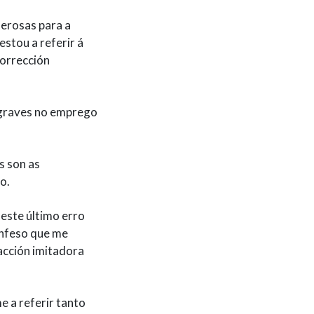
erosas para a
estou a referir á
corrección
 graves no emprego
s son as
o.
 este último erro
onfeso que me
acción imitadora
e a referir tanto