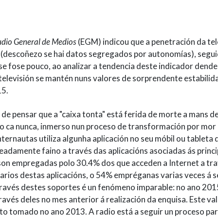
udio General de Medios
(EGM) indicou que a penetración da tel
(descoñezo se hai datos segregados por autonomías), seguid
 se fose pouco, ao analizar a tendencia deste indicador dend
televisión se mantén nuns valores de sorprendente estabili
15.
 de pensar que a "caixa tonta" está ferida de morte a mans de
ivo ca nunca, inmerso nun proceso de transformación por mor
nternautas utiliza algunha aplicación no seu móbil ou tableta 
eadamente faino a través das aplicacións asociadas ás princi
son empregadas polo 30.4% dos que acceden a Internet a tr
uarios destas aplicacións, o 54% empréganas varias veces á 
 través destes soportes é un fenómeno imparable: no ano 201
ravés deles no mes anterior á realización da enquisa. Este va
o tomado no ano 2013. A radio está a seguir un proceso par