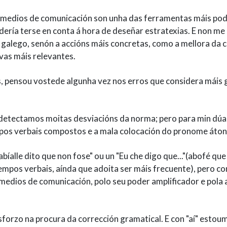
 medios de comunicación son unha das ferramentas máis pod
dería terse en conta á hora de deseñar estratexias. E non me 
 galego, senón a accións máis concretas, como a mellora da 
vas máis relevantes.
s, pensou vostede algunha vez nos erros que considera máis
detectamos moitas desviacións da norma; pero para min dúa
empos verbais compostos e a mala colocación do pronome áton
bíalle dito que non fose" ou un "Eu che digo que..."(abofé que
empos verbais, aínda que adoita ser máis frecuente), pero c
medios de comunicación, polo seu poder amplificador e pola 
sforzo na procura da corrección gramatical. E con "aí" estoum