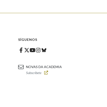
SÍGUENOS
Facebook
Twitter
Instagram
Bluesky
Youtube
NOVAS DA ACADEMIA
Subscríbete