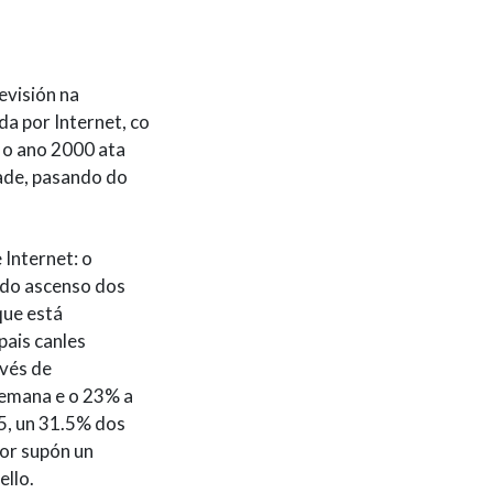
evisión na
a por Internet, co
e o ano 2000 ata
dade, pasando do
 Internet: o
 do ascenso dos
que está
pais canles
avés de
semana e o 23% a
5, un 31.5% dos
lor supón un
ello.