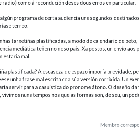
 e radio) como á recondución deses dous erros en particular.
 nalgún programa de certa audiencia uns segundos destinado
ríase terreo.
as tarxetiñas plastificadas, a modo de calendario de peto, 
encia mediática teñen no noso país. Xa postos, un envío aos p
n estaría mal.
tiña plastificada? A escaseza de espazo imporía brevidade, per
vese unha frase mal escrita coa súa versión corrixida. Un ex
dería servir para a casuística do pronome átono. O deseño da
e, vivimos nuns tempos nos que as formas son, de seu, un pod
Membro correspo