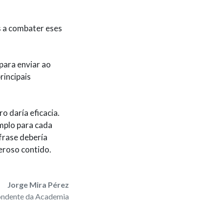
s a combater eses
para enviar ao
rincipais
o daría eficacia.
emplo para cada
 frase debería
eroso contido.
Jorge Mira Pérez
ndente da Academia