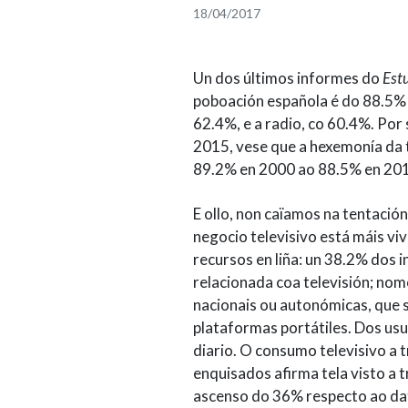
18/04/2017
U
n dos últimos informes do
Est
poboación española é do 88.5% 
62.4%, e a radio, co 60.4%. Por
2015, vese que a hexemonía da 
89.2% en 2000 ao 88.5% en 20
E ollo, non caïamos na tentación
negocio televisivo está máis v
recursos en liña: un 38.2% dos i
relacionada coa televisión; nom
nacionais ou autonómicas, que 
plataformas portátiles. Dos us
diario. O consumo televisivo a
enquisados afirma tela visto a t
ascenso do 36% respecto ao dat