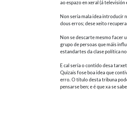
ao espazo en xeral (á televisión
Non sería mala idea introducir
dous erros; dese xeito recupera
Non se descarte mesmo facer unh
grupo de persoas que máis influ
estandartes da clase política no
E cal sería o contido desa tarxe
Quizais fose boa idea que conti
erro. O título desta tribuna po
pensarse ben; e é que xa se sab