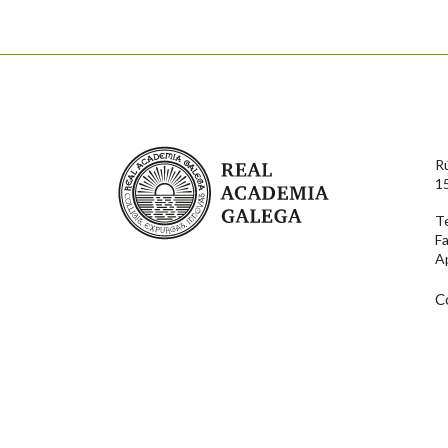
Real Academia Galega
R
1
T
F
A
C