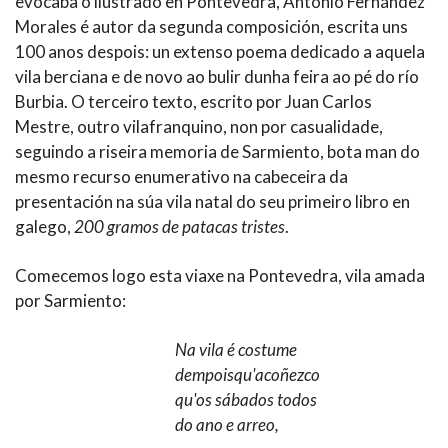
evocaba o ilustrado en Pontevedra, Antonio Fernández
Morales é autor da segunda composición, escrita uns
100 anos despois: un extenso poema dedicado a aquela
vila berciana e de novo ao bulir dunha feira ao pé do río
Burbia. O terceiro texto, escrito por Juan Carlos
Mestre, outro vilafranquino, non por casualidade,
seguindo a riseira memoria de Sarmiento, bota man do
mesmo recurso enumerativo na cabeceira da
presentación na súa vila natal do seu primeiro libro en
galego,
200 gramos de patacas tristes
.
Comecemos logo esta viaxe na Pontevedra, vila amada
por Sarmiento:
Na vila é costume
dempoisqu'acoñezco
qu'os sábados todos
do ano e arreo,