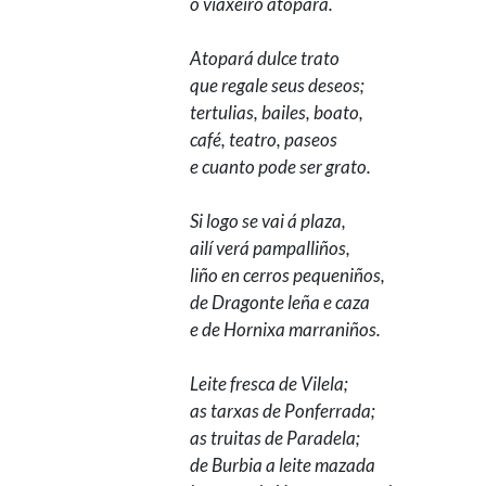
o viaxeiro atopará.
Atopará dulce trato
que regale seus deseos;
tertulias, bailes, boato,
café, teatro, paseos
e cuanto pode ser grato.
Si logo se vai á plaza,
ailí verá pampalliños,
liño en cerros pequeniños,
de Dragonte leña e caza
e de Hornixa marraniños.
Leite fresca de Vilela;
as tarxas de Ponferrada;
as truitas de Paradela;
de Burbia a leite mazada