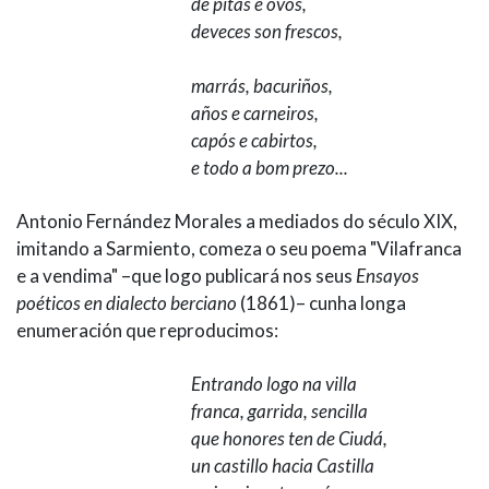
de pitas e ovos,
deveces son frescos,
marrás, bacuriños,
años e carneiros,
capós e cabirtos,
e todo a bom prezo...
Antonio Fernández Morales a mediados do século XIX,
imitando a Sarmiento, comeza o seu poema "Vilafranca
e a vendima" –que logo publicará nos seus
Ensayos
poéticos en dialecto berciano
(1861)– cunha longa
enumeración que reproducimos:
Entrando logo na villa
franca, garrida, sencilla
que honores ten de Ciudá,
un castillo hacia Castilla