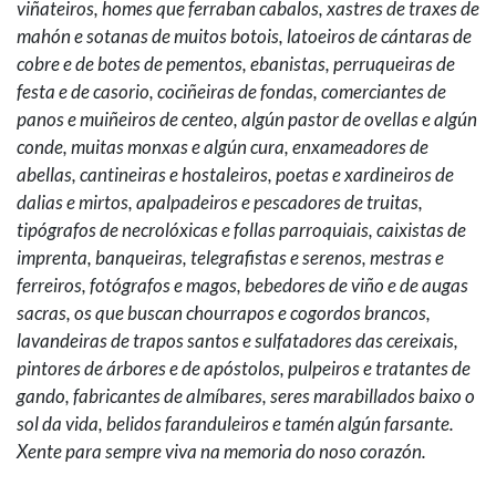
viñateiros, homes que ferraban cabalos, xastres de traxes de
mahón e sotanas de muitos botois, latoeiros de cántaras de
cobre e de botes de pementos, ebanistas, perruqueiras de
festa e de casorio, cociñeiras de fondas, comerciantes de
panos e muiñeiros de centeo, algún pastor de ovellas e algún
conde, muitas monxas e algún cura, enxameadores de
abellas, cantineiras e hostaleiros, poetas e xardineiros de
dalias e mirtos, apalpadeiros e pescadores de truitas,
tipógrafos de necrolóxicas e follas parroquiais, caixistas de
imprenta, banqueiras, telegrafistas e serenos, mestras e
ferreiros, fotógrafos e magos, bebedores de viño e de augas
sacras, os que buscan chourrapos e cogordos brancos,
lavandeiras de trapos santos e sulfatadores das cereixais,
pintores de árbores e de apóstolos, pulpeiros e tratantes de
gando, fabricantes de almíbares, seres marabillados baixo o
sol da vida, belidos faranduleiros e tamén algún farsante.
Xente para sempre viva na memoria do noso corazón.