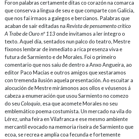
Foron palabras certamente ditas co corazón na comarca
que conserva a lingua de seu e que comparte con Galicia,
que nos fai irmaos a galegos e bercianos. Palabras que
acaban de saír editadas na
Revista de pensamento crítico
A Trabe de Ouro nº 113
onde invitamos a ler íntegro o
texto. Aquel día, sentados nun palco do teatro, Mestre
fíxonos lembrar de inmediato a rica presenza viva e
futura de Sarmiento e de Morales. Foi o primeiro
comentario que nos saíu de dentro a Anxo Angueira, ao
editor Paco Macías e outros amigos que xestaramos
con tremenda ilusión aquela presentación. Ao escuitar a
alocución de Mestre mirámonos aos ollos e véusenos á
cabeza a enumeración que usou Sarmiento no comezo
do seu
Coloquio
, esa que acomete Morales no seu
emblemático poema costumista. Un mercado na vila do
Lérez, unha feira en Vilafranca e ese mesmo ambiente
mercantil evocado na memoria riseira de Sarmiento que
ecoa, se recrea e amplía coa fecunda e fortemente