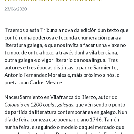
IDENTIDADE CORPORATIVA
Facebook
Twitter
Youtube
Instagram
Bluesky
23/06/2020
FIGURAS HOMENAXEADAS
MARCIAL DEL ADALID
HISTORIA
CASA-MUSEO EMILIA PARDO
BAZÁN
60 ANOS DLG
Traemos a esta Tribuna a nova da edición dun texto que
PRIMAVERA DAS LETRAS
contén unha poderosa e fecunda enumeración para a
literatura galega, e que nos invita a facer unha viaxe no
PORTAL DAS PALABRAS
tempo, de onte a hoxe, a través dunha vila berciana,
outra galega e o vigor literario da nosa lingua. Tres
autores e tres épocas distintas: o padre Sarmiento,
Antonio Fernández Morales e, máis próximo a nós, o
poeta Juan Carlos Mestre.
Naceu Sarmiento en Vilafranca do Bierzo, autor do
Coloquio en 1200 coplas galegas
, que vén sendo o punto
de partida da literatura contemporánea en galego. Nun
día de feira comeza ese poema do ano 1746. Tamén
nunha feira, e seguindo o modelo daquel mercado que