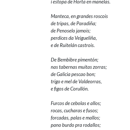
i estopa de Horta en manelas.
Manteca, en grandes roscois
de tripas, de Paradiña;
de Penoselo jamois;
perdices da Veigueliña,
e de Ruitelán castrois.
De Bembibre pimentón;
nas tabernas muitas zorras;
de Galicia pescao bon;
trigo e mel de Valdeorras,
e figos de Corullón.
Furcos de cebolas e allos;
rocas, cucharas e fusos;
forcadas, palas e mallos;
pano burdo pra rodallos;