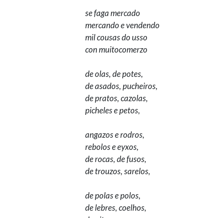
se faga mercado
mercando e vendendo
mil cousas do usso
con muitocomerzo
de olas, de potes,
de asados, pucheiros,
de pratos, cazolas,
picheles e petos,
angazos e rodros,
rebolos e eyxos,
de rocas, de fusos,
de trouzos, sarelos,
de polas e polos,
de lebres, coelhos,