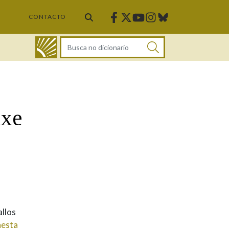
Facebook
Twitter
Instagram
Bluesky
Youtube
CONTACTO
DICIONARIO
axe
allos
nesta