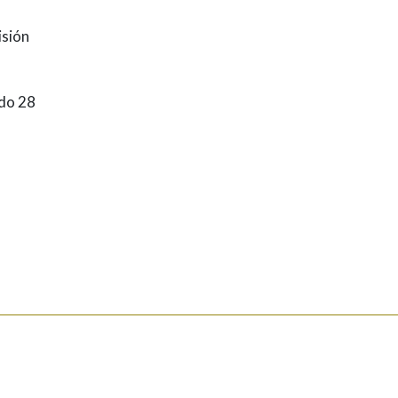
isión
 do 28