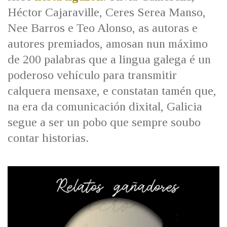
IDENTIDADE CORPORATIVA
Facebook
Twitter
Youtube
Instagram
Bluesky
Héctor Cajaraville, Ceres Serea Manso,
FIGURAS HOMENAXEADAS
MARCIAL DEL ADALID
Nee Barros e Teo Alonso, as autoras e
HISTORIA
CASA-MUSEO EMILIA PARDO
autores premiados, amosan nun máximo
BAZÁN
60 ANOS DLG
de 200 palabras que a lingua galega é un
PRIMAVERA DAS LETRAS
poderoso vehículo para transmitir
PORTAL DAS PALABRAS
calquera mensaxe, e constatan tamén que,
na era da comunicación dixital, Galicia
segue a ser un pobo que sempre soubo
contar historias.