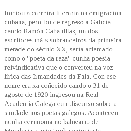
IDENTIDADE CORPORATIVA
Facebook
Twitter
Youtube
Instagram
Bluesky
FIGURAS HOMENAXEADAS
MARCIAL DEL ADALID
Iniciou a carreira literaria na emigración
HISTORIA
CASA-MUSEO EMILIA PARDO
cubana, pero foi de regreso a Galicia
BAZÁN
60 ANOS DLG
cando Ramón Cabanillas, un dos
PRIMAVERA DAS LETRAS
escritores máis sobranceiros da primeira
PORTAL DAS PALABRAS
metade do século XX, sería aclamado
como o "poeta da raza" cunha poesía
reivindicativa que o converteu na voz
lírica das Irmandades da Fala. Con ese
nome era xa coñecido cando o 31 de
agosto de 1920 ingresou na Real
Academia Galega cun discurso sobre a
saudade nos poetas galegos. Aconteceu
nunha cerimonia no balneario de
Mondariz e ante "unha entusiasta