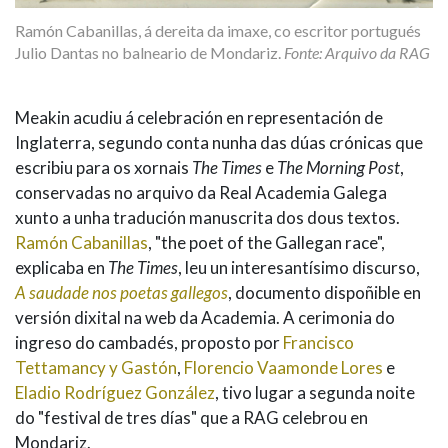
Ramón Cabanillas, á dereita da imaxe, co escritor portugués
Julio Dantas no balneario de Mondariz.
Fonte: Arquivo da RAG
Meakin acudiu á celebración en representación de
Inglaterra, segundo conta nunha das dúas crónicas que
escribiu para os xornais
The Times
e
The Morning Post
,
conservadas no arquivo da Real Academia Galega
xunto a unha tradución manuscrita dos dous textos.
Ramón Cabanillas
, "the poet of the Gallegan race",
explicaba en
The Times
, leu un interesantísimo discurso,
A saudade nos poetas gallegos
, documento dispoñible en
versión dixital na web da Academia. A cerimonia do
ingreso do cambadés, proposto por
Francisco
Tettamancy y Gastón
,
Florencio Vaamonde Lores
e
Eladio Rodríguez González
, tivo lugar a segunda noite
do "festival de tres días" que a RAG celebrou en
Mondariz.