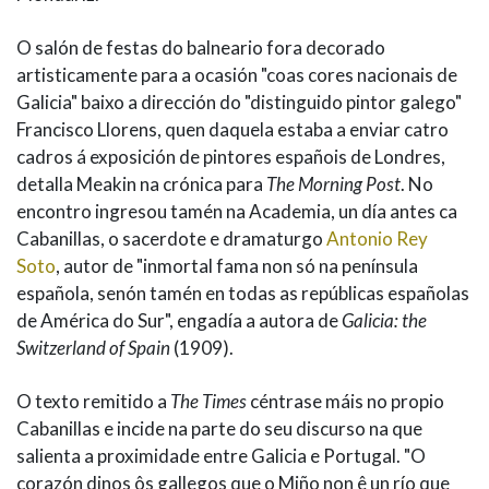
O salón de festas do balneario fora decorado
artisticamente para a ocasión "coas cores nacionais de
Galicia" baixo a dirección do "distinguido pintor galego"
Francisco Llorens, quen daquela estaba a enviar catro
cadros á exposición de pintores españois de Londres,
detalla Meakin na crónica para
The Morning Post
. No
encontro ingresou tamén na Academia, un día antes ca
Cabanillas, o sacerdote e dramaturgo
Antonio Rey
Soto
, autor de "inmortal fama non só na península
española, senón tamén en todas as repúblicas españolas
de América do Sur", engadía a autora de
Galicia: the
Switzerland of Spain
(1909).
O texto remitido a
The Times
céntrase máis no propio
Cabanillas e incide na parte do seu discurso na que
salienta a proximidade entre Galicia e Portugal. "O
corazón dinos ôs gallegos que o Miño non ê un río que