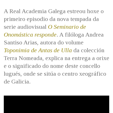
IDENTIDADE CORPORATIVA
Facebook
Twitter
Youtube
Instagram
Bluesky
FIGURAS HOMENAXEADAS
MARCIAL DEL ADALID
A Real Academia Galega estreou hoxe o
HISTORIA
CASA-MUSEO EMILIA PARDO
primeiro episodio da nova tempada da
BAZÁN
60 ANOS DLG
serie audiovisual
O Seminario de
PRIMAVERA DAS LETRAS
Onomástica responde
. A filóloga Andrea
PORTAL DAS PALABRAS
Santiso Arias, autora do volume
Toponimia de Antas de Ulla
da colección
Terra Nomeada, explica na entrega a orixe
e o significado do nome deste concello
lugués, onde se sitúa o centro xeográfico
de Galicia.