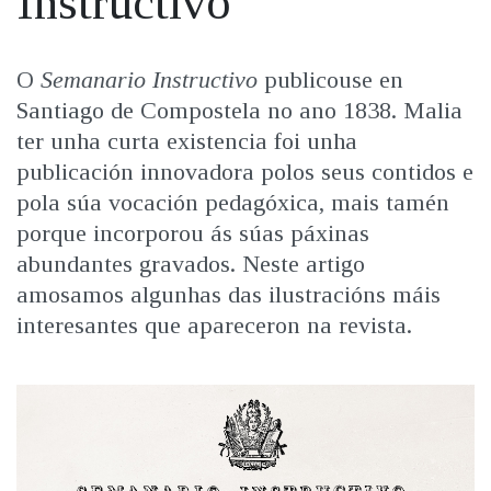
Instructivo
IDENTIDADE CORPORATIVA
Facebook
Twitter
Youtube
Instagram
Bluesky
FIGURAS HOMENAXEADAS
MARCIAL DEL ADALID
HISTORIA
CASA-MUSEO EMILIA PARDO
07/11/2022
O
Semanario Instructivo
publicouse en
BAZÁN
60 ANOS DLG
Santiago de Compostela no ano 1838. Malia
PRIMAVERA DAS LETRAS
ter unha curta existencia foi unha
PORTAL DAS PALABRAS
publicación innovadora polos seus contidos e
pola súa vocación pedagóxica, mais tamén
porque incorporou ás súas páxinas
abundantes gravados. Neste artigo
amosamos algunhas das ilustracións máis
interesantes que apareceron na revista.