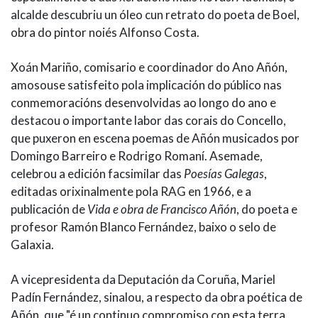
alcalde descubriu un óleo cun retrato do poeta de Boel,
obra do pintor noiés Alfonso Costa.
Xoán Mariño, comisario e coordinador do Ano Añón,
amosouse satisfeito pola implicación do público nas
conmemoracións desenvolvidas ao longo do ano e
destacou o importante labor das corais do Concello,
que puxeron en escena poemas de Añón musicados por
Domingo Barreiro e Rodrigo Romaní. Asemade,
celebrou a edición facsimilar das
Poesías Galegas
,
editadas orixinalmente pola RAG en 1966, e a
publicación de
Vida e obra de Francisco Añón
, do poeta e
profesor Ramón Blanco Fernández, baixo o selo de
Galaxia.
A vicepresidenta da Deputación da Coruña, Mariel
Padín Fernández, sinalou, a respecto da obra poética de
Añón, que "é un continuo compromiso con esta terra,