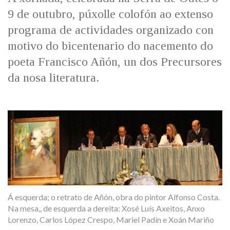
IDENTIDADE CORPORATIVA
Facebook
Twitter
Youtube
Instagram
Bluesky
9 de outubro, púxolle colofón ao extenso
FIGURAS HOMENAXEADAS
MARCIAL DEL ADALID
programa de actividades organizado con
HISTORIA
CASA-MUSEO EMILIA PARDO
motivo do bicentenario do nacemento do
BAZÁN
60 ANOS DLG
poeta Francisco Añón, un dos Precursores
PRIMAVERA DAS LETRAS
da nosa literatura.
PORTAL DAS PALABRAS
Á esquerda; o retrato de Añón, obra do pintor Alfonso Costa.
Na mesa,, de esquerda a dereita: Xosé Luís Axeitos, Anxo
Lorenzo, Carlos López Crespo, Mariel Padín e Xoán Mariño