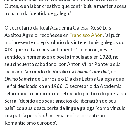
Outes, e un labor creativo que contribuíu a manter acesa
a chama da identidade galega."
O secretario da Real Academia Galega, Xosé Luís
Axeitos Agrelo, recoñeceu en
Francisco Añón
, "alguén
moi presente no epistolario dos intelectuais galegos do
XIX, que o citan constantemente." Lembrou, neste
sentido, a homenaxe ao poeta impulsada en 1928, no
seu cincuenta cabodano, por Antón Villar Ponte; a súa
inclusión "ao modo de Virxilio na
Divina Comedia
", no
Divino Sainete
de Curros e o Día das Letras Galegas que
lle foi dedicado xa en 1966. O secretario da Academia
relacionou a condición de refuxiado político do poeta da
Serra, "debido aos seus anceios de liberación do seu
país", coa súa descuberta da lingua galega "como vínculo
coa patria perdida. Un tema moi recorrente no
Romanticismo europeo".