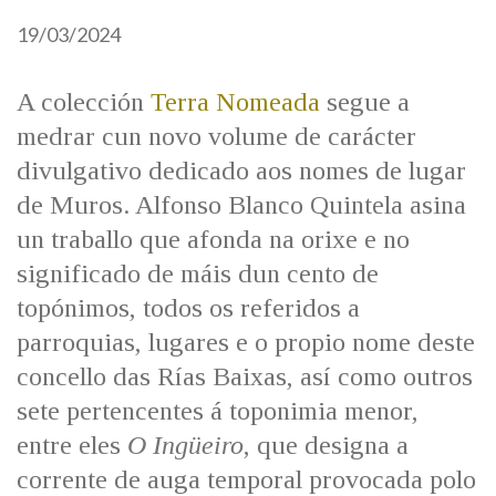
IDENTIDADE CORPORATIVA
Facebook
Twitter
Youtube
Instagram
Bluesky
19/03/2024
FIGURAS HOMENAXEADAS
MARCIAL DEL ADALID
HISTORIA
CASA-MUSEO EMILIA PARDO
BAZÁN
A colección
Terra Nomeada
segue a
60 ANOS DLG
medrar cun novo volume de carácter
PRIMAVERA DAS LETRAS
divulgativo dedicado aos nomes de lugar
PORTAL DAS PALABRAS
de Muros. Alfonso Blanco Quintela asina
un traballo que afonda na orixe e no
significado de máis dun cento de
topónimos, todos os referidos a
parroquias, lugares e o propio nome deste
concello das Rías Baixas, así como outros
sete pertencentes á toponimia menor,
entre eles
O Ingüeiro
, que designa a
corrente de auga temporal provocada polo