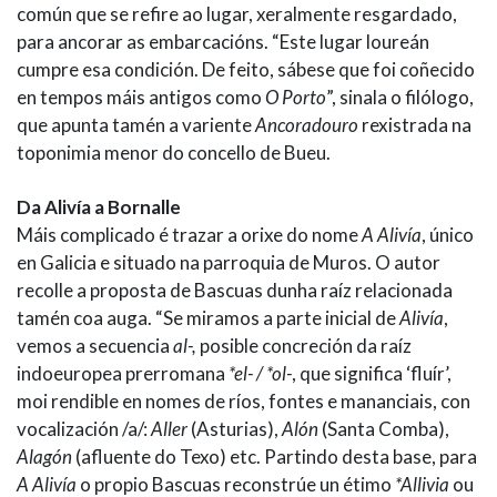
común que se refire ao lugar, xeralmente resgardado,
para ancorar as embarcacións. “Este lugar loureán
cumpre esa condición. De feito, sábese que foi coñecido
en tempos máis antigos como
O Porto
”, sinala o filólogo,
que apunta tamén a variente
Ancoradouro
rexistrada na
toponimia menor do concello de Bueu.
Da Alivía a Bornalle
Máis complicado é trazar a orixe do nome
A Alivía
, único
en Galicia e situado na parroquia de Muros. O autor
recolle a proposta de Bascuas dunha raíz relacionada
tamén coa auga. “Se miramos a parte inicial de
Alivía
,
vemos a secuencia
al-,
posible concreción da raíz
indoeuropea prerromana
*el- / *ol-
, que significa ‘fluír’,
moi rendible en nomes de ríos, fontes e mananciais, con
vocalización /a/:
Aller
(Asturias),
Alón
(Santa Comba),
Alagón
(afluente do Texo) etc. Partindo desta base, para
A Alivía
o propio Bascuas reconstrúe un étimo
*Allivia
ou