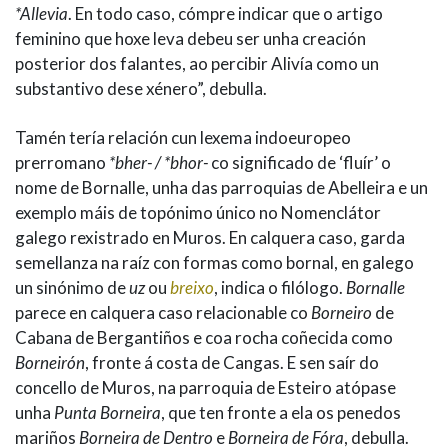
*Allevia
. En todo caso, cómpre indicar que o artigo
feminino que hoxe leva debeu ser unha creación
posterior dos falantes, ao percibir Alivía como un
substantivo dese xénero”, debulla.
Tamén tería relación cun lexema indoeuropeo
prerromano
*bher- / *bhor-
co significado de ‘fluír’ o
nome de Bornalle, unha das parroquias de Abelleira e un
exemplo máis de topónimo único no Nomenclátor
galego rexistrado en Muros. En calquera caso, garda
semellanza na raíz con formas como bornal, en galego
un sinónimo de
uz
ou
breixo
, indica o filólogo.
Bornalle
parece en calquera caso relacionable co
Borneiro
de
Cabana de Bergantiños e coa rocha coñecida como
Borneirón
, fronte á costa de Cangas. E sen saír do
concello de Muros, na parroquia de Esteiro atópase
unha
Punta Borneira
, que ten fronte a ela os penedos
mariños
Borneira de Dentro
e
Borneira de Fóra
, debulla.