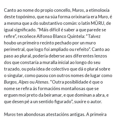
Canto ao nome do propio concello,
Muros
, a etimoloxía
deste topónimo, que na súa forma orixinaria era
Muro
, é
a mesma que a do substantivo común: o latín MŪRU, de
igual significado. “Máis difícil é saber a que parede se
refire”, recoñece Alfonso Blanco Quintela: “Talvez
houbo un primeiro recinto pechado por un muro
perimetral, que logo foi ampliado ou refeito”. Canto ao
paso ao plural, podería deberse aos diferentes lenzos
dos que constaría a muralla inicial ao longo do seu
trazado, ou pola idea de colectivo que dá o plural sobre
o singular, como pasou con outros nomes de lugar como
Burgos, Alpes
ou
Atenas
. “Outra posibilidade é que o
nome se refira ás formacións montañosas que se
erguen moi preto da beiramar, e que dominan a abra, e
que desen pé a un sentido figurado”, suxire o autor.
Muros
ten abondosas atestacións antigas. A primeira