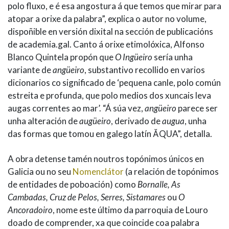
polo fluxo, e é esa angostura á que temos que mirar para
atopar a orixe da palabra”, explica o autor no volume,
dispoñible en versión dixital na sección de publicacións
de academia.gal. Canto á orixe etimolóxica, Alfonso
Blanco Quintela propón que
O Ingüeiro
sería unha
variante de
angüeiro
, substantivo recollido en varios
dicionarios co significado de ‘pequena canle, polo común
estreita e profunda, que polo medios dos xuncais leva
augas correntes ao mar’. “Á súa vez,
angüeiro
parece ser
unha alteración de
augüeiro
, derivado de
augua
, unha
das formas que tomou en galego latín ĂQUA”, detalla.
A obra detense tamén noutros topónimos únicos en
Galicia ou no seu
Nomenclátor
(a relación de topónimos
de entidades de poboación) como
Bornalle, As
Cambadas, Cruz de Pelos, Serres, Sistamares
ou
O
Ancoradoiro
, nome este último da parroquia de Louro
doado de comprender, xa que coincide coa palabra