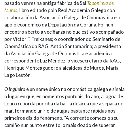
pasado venres na antiga fábrica de Sel
Toponimia de
Muros
, libro editado pola Real Academia Galega coa
colaboración da Asociación Galega de Onomástica e o
apoio económico da Deputación da Coruña. Foi nun
encontro aberto á veciñanza no que estivo acompañado
por Víctor F. Freixanes; o coordinador do Seminario de
Onomástica da RAG, Antón Santamarina; a presidenta
da Asociación Galega de Onomástica e académica
correspondente Luz Méndez; o vicesecretario da RAG,
Henrique Monteagudo; e a alcaldesa de Muros, María
Lago Lestón.
O Ingüeiro
é un nome único na onomástica galega e sinala
o lugar en que, en nomentos puntuais do ano, a lagoa de
Louro reborda por riba da barra de area que a separa do
mar, formando un río de augas bastante rápidas nos
primeiros día do fenómeno. “A corrente comeza o seu
camiño nun punto estreito, o máis doado de superar