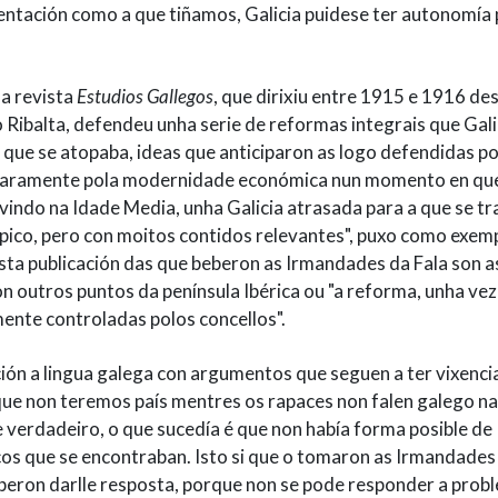
sentación como a que tiñamos, Galicia puidese ter autonomía
 a revista
Estudios Gallegos
, que dirixiu entre 1915 e 1916 de
o Ribalta, defendeu unha serie de reformas integrais que Gali
a que se atopaba, ideas que anticiparon as logo defendidas po
 claramente pola modernidade económica nun momento en qu
ivindo na Idade Media, unha Galicia atrasada para a que se tr
pico, pero con moitos contidos relevantes", puxo como exem
esta publicación das que beberon as Irmandades da Fala son a
on outros puntos da península Ibérica ou "a reforma, unha vez
mente controladas polos concellos".
ión a lingua galega con argumentos que seguen a ter vixenci
que non teremos país mentres os rapaces non falen galego n
 verdadeiro, o que sucedía é que non había forma posible de
os que se encontraban. Isto si que o tomaron as Irmandades
beron darlle resposta, porque non se pode responder a prob