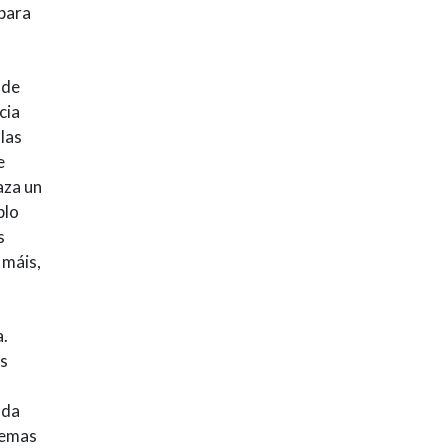
 para
sde
cia
las
e
aza un
plo
s
 máis,
a.
as
 da
lemas