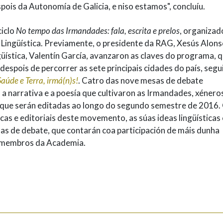
spois da Autonomía de Galicia, e niso estamos", concluíu.
ciclo
No tempo das Irmandades: fala, escrita e prelos
, organizad
a Lingüística. Previamente, o presidente da RAG, Xesús Alon
güística, Valentín García, avanzaron as claves do programa, 
pois de percorrer as sete principais cidades do país, segu
Saúde e Terra, irmá(n)s!
. Catro das nove mesas de debate
, a narrativa e a poesía que cultivaron as Irmandades, xénero
, que serán editadas ao longo do segundo semestre de 2016.
ticas e editoriais deste movemento, as súas ideas lingüísticas 
as de debate, que contarán coa participación de máis dunha
es membros da Academia.