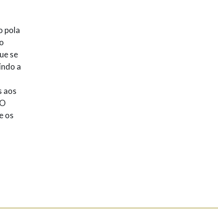
o pola
so
que se
indo a
s aos
 O
e os