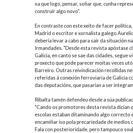
xa que logo, pensar, soñar que, cunha repre
construír algo novo".
En contraste con este xeito de facer política,
Madrid o escritor e xornalista galego Aureli
debería levar a cabo para saír da situación n
Irmandades. "Desde esta revista apóstase
Galicia, en canto se sae das cidades, segue v
proxecto que pode parecer moitas veces utó
Barreiro. Outras reivindicación recollidas n
referidas á conexión ferroviaria de Galicia c
das deputacións, que pasarían a ser integra
Ribalta tamén defendeu desde a súa publicac
"Cando os promotores desta revista dicían 
escolas estaban ditaminando algo correcto e
encamiñar iso pola precariedade de medios c
Fala con posterioridade, pero tampouco sou