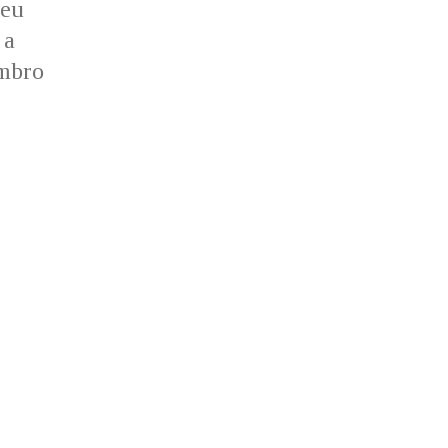
 eu
 a
embro