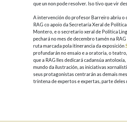
que un non pode resolver. Iso tivo que vir de
A intervención do profesor Barreiro abriu o 
RAG co apoio da Secretaría Xeral de Polític
Montero, e o secretario xeral de Política Lin
pechará no mes de decembro tamén na RAG des
ruta marcada pola itinerancia da exposición
profundarán no ensaio e a oratoria, o teatro
que a RAG lles dedicará cadansúa antoloxía
mundo da ilustración, as iniciativas xornalís
seus protagonistas centrarán as demais mes
trintena de expertos e expertas, parte del