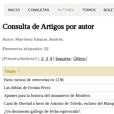
INICIO
CONSULTAS
AUTORES
TOMOS
BOLE
Consulta de
Artigos
por autor
Autor:
Martínez Salazar, Andrés.
Elementos atopados:
32
[Primeiro/Anterior]
1
,
2
,
3
,
4
[
Seguinte
/
Último
]
Título
Pacto curioso de retroventa en 1238.
Las doblas de Fernán Pérez.
Apuntes para la historia del monasterio de Monfero.
Carta de libertad a favor de Antonio de Toledo, esclavo del Marqu
¿Un documento gallego de fecha equivocada?.