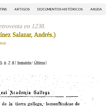
TÍNS
ARTIGOS
DOCUMENTOS HISTÓRICOS
AXUDA
etroventa en 1238.
ínez Salazar, Andrés.)
imir
5
,
6
,
7
,
8
[
Seguinte
/
Último
]